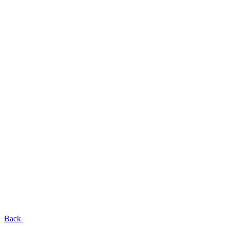
EN
UA
RU
Menu
Close
Back