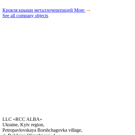
Кровля крыши металлочерепицей
More
See all company objects
LLC «RCC ALBA»
Ukraine, Kyiv region,
Petropavlovskaya Borshchagovka village,
Get the consultation