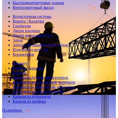
Быстромонтируемые здания
Вентилируемый фасад
Водосточная система
Ворота / Калитки
Газобетон
Двери входные
Двери межкомнатные
Забор
Заборы из декоративного блока
Изделия из металла
Керамоблок
Кирпич
Короед / Барашек
Кровля
Кровля из битумной черепици
Кровля из керамической черепици
Кровля из композитной черепицы
Кровля из металлочерепицы
Кровля из рубероида
Кровля из шифера
Подробнее