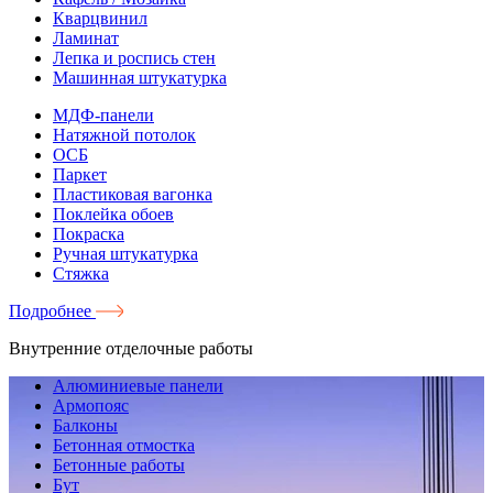
Кварцвинил
Ламинат
Лепка и роспись стен
Машинная штукатурка
МДФ-панели
Натяжной потолок
ОСБ
Паркет
Пластиковая вагонка
Поклейка обоев
Покраска
Ручная штукатурка
Стяжка
Подробнее
Внутренние отделочные работы
Алюминиевые панели
Армопояс
Балконы
Бетонная отмостка
Бетонные работы
Бут