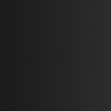
Утепление
Ремонт офиса на
кровли ППУ в
ул. Богдана
с.Петрушки
Хмельницкого в
г.Киев
Евгений
Татьяна
2024-11-25
2024-12-16
Подробнее
Подробнее