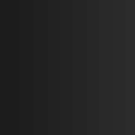
Ремонт склада
Утепление и
после обстрела в
отделка фасада
Киеве
дома в с.Стоянка