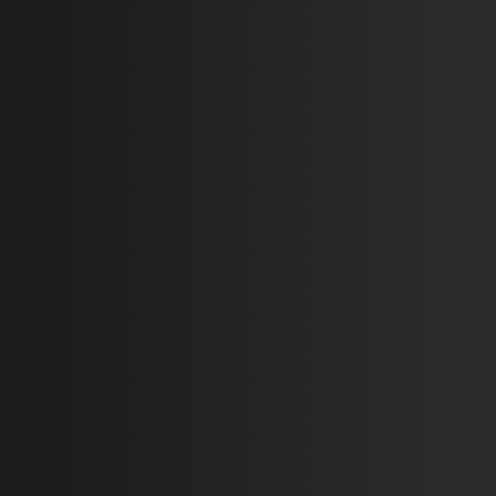
Изготовление и
Укладка
монтаж ворот +
тротуарной
калитки для
плитки и отделка
ГСЧС Украины
входных групп
(г.Киев)