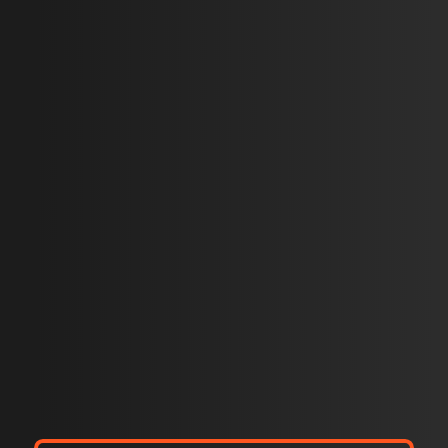
Ремонт в офисе
Строительство
компании ООО
забора из
"УкрИнтерЭкспедиция"
декоративного
блока с
заполнением
жалюзями
Сергей
2024-09-24
Евгений
Подробнее
Николайович