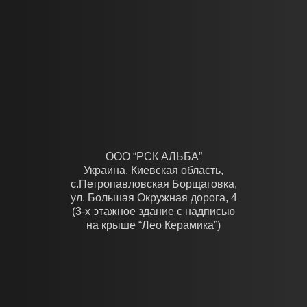
- отсутствие помех от внешних факторов (война,
забастовка, перекрытые улицы, значительное повышение
цен, стихийные бедствия);
- скорость принятия решений заказчика;
- слаженность работы с другими подрядчиками;
- своевременная приёмка и оплата выполненных работ.
ООО “РСК АЛЬБА”
Украина, Киевская область,
с.Петропавловская Борщаговка,
ул. Большая Окружная дорога, 4
(3-х этажное здание с надписью
на крыше “Лео Керамика”)