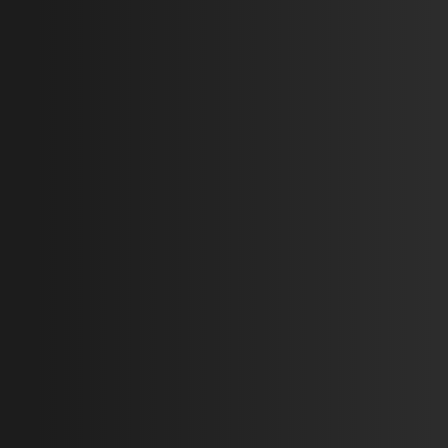
Ремонт Гаража по
Утепление
ул.Максимовича
фасада дома
термопанелями
на ул.Бродовская
2025-06-12
Подробнее
2025-06-12
Подробнее