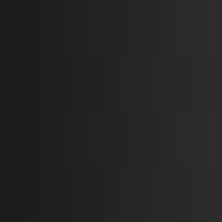
ЗАКАЗАТЬ ПРОСЧЁТ
Более точную цену возможно будет узнать после выезда
на сам объект.
На цену влияет:
- месторасположение объекта;
- количество и сложность работ;
- каким материалом и по какой технологии выполнять
работы;
- количество подготовительных, разгрузочно-погрузочных и
логистических расходов;
- срок выполнения (сжатый или равномерный);
- цены на строительные материалы;
- время работы (день / ночь / круглосуточно);
- обычные или стеснённые условия / работа на высоте;
- наличие хорошей погоды;