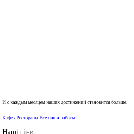
От чего зависит стоимость ремонта кафе/ресторана?
косметический ремонт – подразумевает отделку полов,
стен и потолка, без необходимости вмешиваться в сети
коммуникаций или конструкции здания;
комплексный – этот формат востребован в новых
зданиях, которые требуют разработки планирования;
капитальный – этапы данного ремонта включают в себя
перепланировку, замену техники и коммуникаций, а
также отделочные и другие работы.
И с каждым месяцем наших достижений становится больше.
Кафе / Рестораны
Все наши работы
Наші ціни