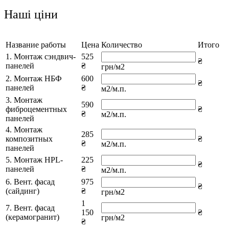
Наші ціни
Название работы
Цена
Количество
Итого
1. Монтаж сэндвич-
525
₴
панелей
₴
грн/м2
2. Монтаж НБФ
600
₴
панелей
₴
м2/м.п.
3. Монтаж
590
фиброцементных
₴
₴
м2/м.п.
панелей
4. Монтаж
285
композитных
₴
₴
м2/м.п.
панелей
5. Монтаж HPL-
225
₴
панелей
₴
м2/м.п.
6. Вент. фасад
975
₴
(сайдинг)
₴
грн/м2
1
7. Вент. фасад
150
₴
(керамогранит)
грн/м2
₴