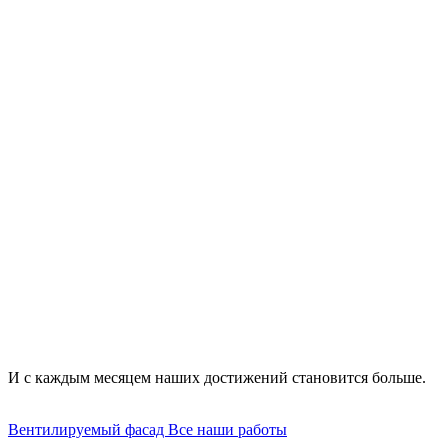
Как формируется цена монтажа вентилируемого фасада?
панорамная – конструкция из элементов,
устанавливаемых от нижнего края фасада к верхнему;
сплошная – облицовка включает в себя только
металлический профиль и базовый материал;
ленточная – фасад имеет вставку из стекла в виде
полосы;
двойная - двухконтурная многослойная система с
воздушной прослойкой;
джамбо – применяются конструкции крупных размеров;
противопожарная – в работе задействуются фасадные
системы с огнеупорными свойствами.
И с каждым месяцем наших достижений становится больше.
Вентилируемый фасад
Все наши работы