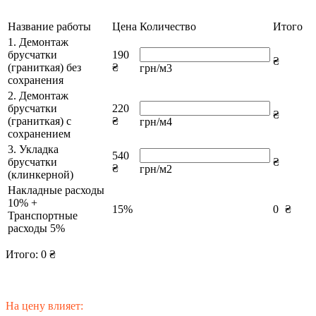
Название работы
Цена
Количество
Итого
1. Демонтаж
брусчатки
190
₴
(граниткая) без
₴
грн/м3
сохранения
2. Демонтаж
брусчатки
220
₴
(граниткая) с
₴
грн/м4
сохранением
3. Укладка
540
брусчатки
₴
₴
грн/м2
(клинкерной)
Накладные расходы
10% +
15%
0
₴
Транспортные
расходы 5%
Итого:
0
₴
На цену влияет: