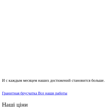
цементно-песчаную;
гравийную;
в виде трассового раствора;
бетонную.
И с каждым месяцем наших достижений становится больше.
Гранитная брусчатка
Все наши работы
Наші ціни