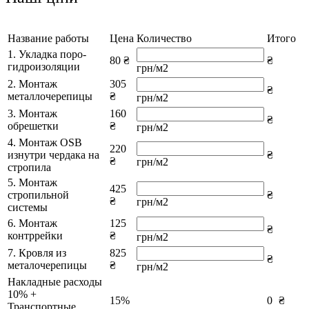
Название работы
Цена
Количество
Итого
1. Укладка поро-
80 ₴
₴
гидроизоляции
грн/м2
2. Монтаж
305
₴
металлочерепицы
₴
грн/м2
3. Монтаж
160
₴
обрешетки
₴
грн/м2
4. Монтаж OSB
220
изнутри чердака на
₴
₴
грн/м2
стропила
5. Монтаж
425
стропильной
₴
₴
грн/м2
системы
6. Монтаж
125
₴
контррейки
₴
грн/м2
7. Кровля из
825
₴
металочерепицы
₴
грн/м2
Накладные расходы
10% +
15%
0
₴
Транспортные