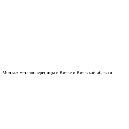
ьных работах
Монтаж металлочерепицы в Киеве и Киевской области