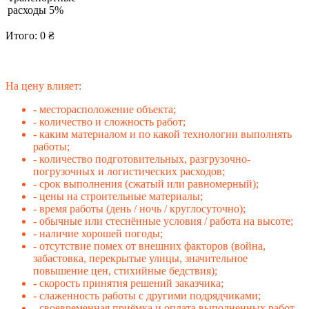
расходы 5%
Итого:
0
₴
На цену влияет:
- месторасположение объекта;
- количество и сложность работ;
- каким материалом и по какой технологии выполнять
работы;
- количество подготовительных, разгрузочно-
погрузочных и логистических расходов;
- срок выполнения (сжатый или равномерный);
- цены на строительные материалы;
- время работы (день / ночь / круглосуточно);
- обычные или стеснённые условия / работа на высоте;
- наличие хорошей погоды;
- отсутствие помех от внешних факторов (война,
забастовка, перекрытые улицы, значительное
повышение цен, стихийные бедствия);
- скорость принятия решений заказчика;
- слаженность работы с другими подрядчиками;
- своевременная приёмка и оплата выполненных работ.