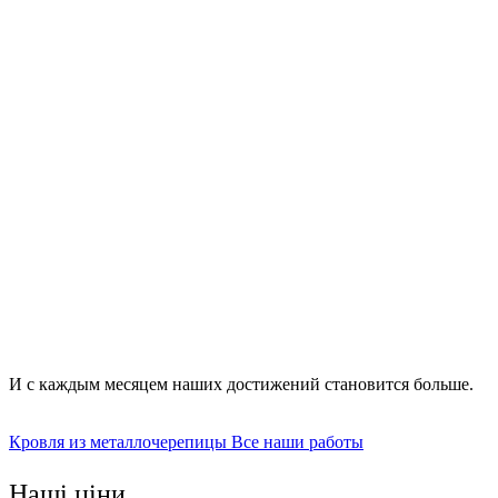
листовая – наиболее востребованная, применяется на
одно- или двухскатных крышах, а также на кровлях с
большой поверхностью;
модульная – имеет вид небольшого штампованного
листа, уместна для крыш сложной конструкции;
штучная – предусматривает разноформатность,
характеризуется высокой ценой и способностью
закрывать самые сложные конструкции с
минимальными отходами.
И с каждым месяцем наших достижений становится больше.
Кровля из металлочерепицы
Все наши работы
Наші ціни