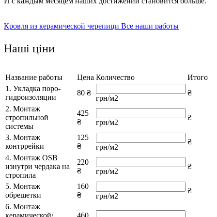
И с каждым месяцем наших достижений становится больше.
Кровля из керамической черепици
Все наши работы
Наші ціни
Название работы
Цена
Количество
Итого
1. Укладка поро-
80 ₴
₴
гидроизоляции
грн/м2
2. Монтаж
425
стропильной
₴
₴
грн/м2
системы
3. Монтаж
125
₴
контррейки
₴
грн/м2
4. Монтаж OSB
220
изнутри чердака на
₴
₴
грн/м2
стропила
5. Монтаж
160
₴
обрешетки
₴
грн/м2
6. Монтаж
керамической/
460