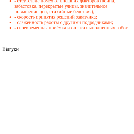
- отсутствие помех от внешних факторов (война,
забастовка, перекрытые улицы, значительное
повышение цен, стихийные бедствия);
- скорость принятия решений заказчика;
- слаженность работы с другими подрядчиками;
- своевременная приёмка и оплата выполненных работ.
Відгуки
Ремонт склада после обстрела в Киеве