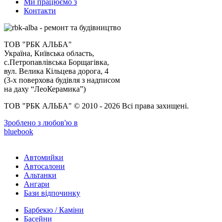
Ми працюємо з
Контакти
ТОВ "РБК АЛЬБА"
Україна, Київська область,
с.Петропавлівська Борщагівка,
вул. Велика Кільцева дорога, 4
(3-х поверхова будівля з надписом
на даху “ЛеоКерамика”)
ТОВ "РБК АЛЬБА" © 2010 - 2026 Всі права захищені.
Зроблено з любов'ю в
bluebook
Автомийки
Автосалони
Альтанки
Ангари
Бази відпочинку
Барбекю / Каміни
Басейни