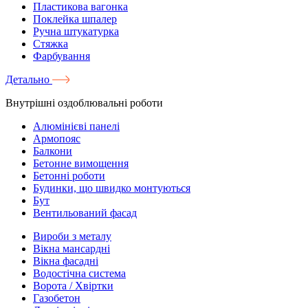
Пластикова вагонка
Поклейка шпалер
Ручна штукатурка
Стяжка
Фарбування
Детально
Внутрішні оздоблювальні роботи
Алюмінієві панелі
Армопояс
Балкони
Бетонне вимощення
Бетонні роботи
Будинки, що швидко монтуються
Бут
Вентильований фасад
Вироби з металу
Вікна мансардні
Вікна фасадні
Водостічна система
Ворота / Хвіртки
Газобетон