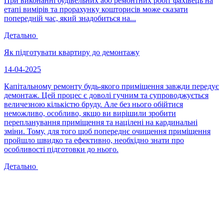
При виконанні будівельних або ремонтних робіт фахівець на
етапі вимірів та прорахунку кошторисів може сказати
попередній час, який знадобиться на...
Детально
Як підготувати квартиру до демонтажу
14-04-2025
Капітальному ремонту будь-якого приміщення завжди передує
демонтаж. Цей процес є доволі гучним та супроводжується
величезною кількістю бруду. Але без нього обійтися
неможливо, особливо, якщо ви вирішили зробити
перепланування приміщення та націлені на кардинальні
зміни. Тому, для того щоб попереднє очищення приміщення
пройшло швидко та ефективно, необхідно знати про
особливості підготовки до нього.
Детально