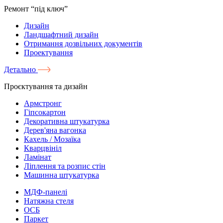
Ремонт “під ключ”
Дизайн
Ландшафтний дизайн
Отримання дозвільних документів
Проектування
Детально
Проєктування та дизайн
Армстронг
Гіпсокартон
Декоративна штукатурка
Дерев'яна вагонка
Кахель / Мозаїка
Кварцвініл
Ламінат
Ліплення та розпис стін
Машинна штукатурка
МДФ-панелі
Натяжна стеля
ОСБ
Паркет