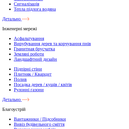
Сигналізація
Тепла підлога водяна
Детально
Інженерні мережі
Асфальтування
Вирубування дерев та корчування пнів
Гранитная брусчатка
Земляні роботи
Ландшафтний дизайн
Підпірні стіни
Плитняк / Кварцит
Полив
Посадка дерев / кущів / квітів
Рулонні газони
Детально
Благоустрій
Вантажники / Підсобники
Вивіз будівельного сміття