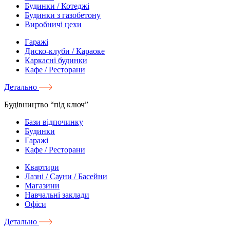
Будинки / Котеджі
Будинки з газобетону
Виробничі цехи
Гаражі
Диско-клуби / Караоке
Каркасні будинки
Кафе / Ресторани
Детально
Будівництво “під ключ”
Бази відпочинку
Будинки
Гаражі
Кафе / Ресторани
Квартири
Лазні / Сауни / Басейни
Магазини
Навчальні заклади
Офіси
Детально