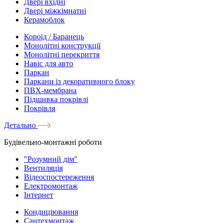
Двері вхідні
Двері міжкімнатні
Керамоблок
Короїд / Баранець
Монолітні конструкції
Монолітні перекриття
Навіс для авто
Паркан
Паркани із декоративного блоку
ПВХ-мембрана
Підшивка покрівлі
Покрівля
Детально
Будівельно-монтажні роботи
"Розумний дім"
Вентиляція
Відеоспостереження
Електромонтаж
Інтернет
Кондиціювання
Сантехмонтаж