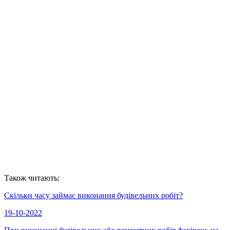
підлягає ремонту, потім поверхня обробляється
гідрофобним розчином. Завершальним етапом є
закриття швів.
Плями іржі біля віконних перемичок
. Поверхня
очищається від забруднень, також видаляється стара
штукатурка. Після цього ділянка обробляється
антикорозійним засобом і заново штукатуриться.
Також читають:
Скільки часу займає виконання будівельних робіт?
19-10-2022