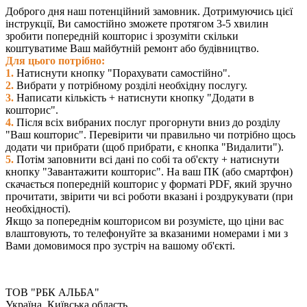
- своєчасне приймання та оплата виконаних робіт.
Доброго дня наш потенційний замовник. Дотримуючись цієї
інструкції, Ви самостійно зможете протягом 3-5 хвилин
зробити попередній кошторис і зрозуміти скільки
коштуватиме Ваш майбутній ремонт або будівництво.
Для цього потрібно:
1.
Натиснути кнопку "Порахувати самостійно".
2.
Вибрати у потрібному розділі необхідну послугу.
3.
Написати кількість + натиснути кнопку "Додати в
кошторис".
4.
Після всіх вибраних послуг прогорнути вниз до розділу
"Ваш кошторис". Перевірити чи правильно чи потрібно щось
додати чи прибрати (щоб прибрати, є кнопка "Видалити").
5.
Потім заповнити всі дані по собі та об'єкту + натиснути
кнопку "Завантажити кошторис". На ваш ПК (або смартфон)
скачається попередній кошторис у форматі PDF, який зручно
прочитати, звірити чи всі роботи вказані і роздрукувати (при
необхідності).
Якщо за попереднім кошторисом ви розумієте, що ціни вас
влаштовують, то телефонуйте за вказаними номерами і ми з
Вами домовимося про зустріч на вашому об'єкті.
ТОВ "РБК АЛЬБА"
Україна, Київська область,