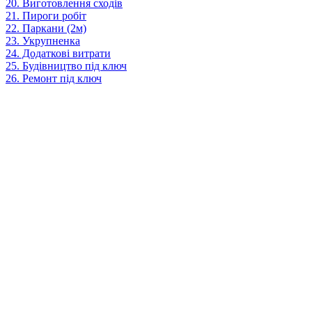
20. Виготовлення сходів
21. Пироги робіт
22. Паркани (2м)
23. Укрупненка
24. Додаткові витрати
25. Будівництво під ключ
26. Ремонт під ключ
Вартість розраховується приблизно з урахуванням повного
пакету послуг та обсягу вказаного вами.
Прикріпити файл