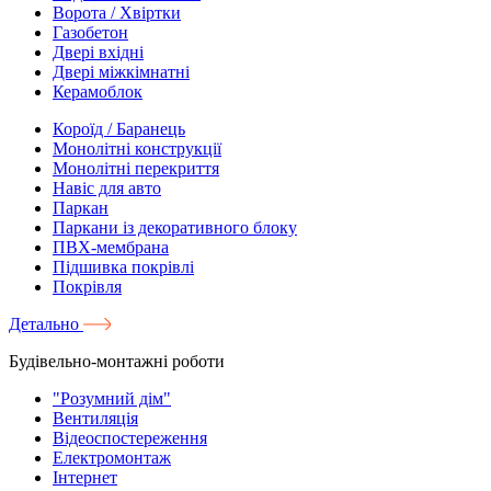
Ворота / Хвіртки
Газобетон
Двері вхідні
Двері міжкімнатні
Керамоблок
Короїд / Баранець
Монолітні конструкції
Монолітні перекриття
Навіс для авто
Паркан
Паркани із декоративного блоку
ПВХ-мембрана
Підшивка покрівлі
Покрівля
Детально
Будівельно-монтажні роботи
"Розумний дім"
Вентиляція
Відеоспостереження
Електромонтаж
Інтернет