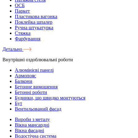
ОСБ
Паркет
Пластикова вагонка
Поклейка шпалер
Ручна штукатурка
Стяжка
Фарбування
Детально
Внутрішні оздоблювальні роботи
Алюмінієві панелі
Армопояс
Балкони
Бетонне вимощення
Бетонні роботи
Будинки, що швидко монтуються
Бут
Вентильований фасад
Вироби з металу
Вікна мансардні
Вікна фасадні
Водостічна система