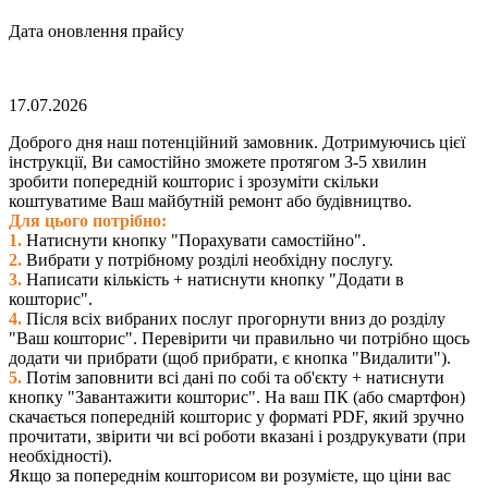
Дата оновлення прайсу
17.07.2026
Доброго дня наш потенційний замовник. Дотримуючись цієї
інструкції, Ви самостійно зможете протягом 3-5 хвилин
зробити попередній кошторис і зрозуміти скільки
коштуватиме Ваш майбутній ремонт або будівництво.
Для цього потрібно:
1.
Натиснути кнопку "Порахувати самостійно".
2.
Вибрати у потрібному розділі необхідну послугу.
3.
Написати кількість + натиснути кнопку "Додати в
кошторис".
4.
Після всіх вибраних послуг прогорнути вниз до розділу
"Ваш кошторис". Перевірити чи правильно чи потрібно щось
додати чи прибрати (щоб прибрати, є кнопка "Видалити").
5.
Потім заповнити всі дані по собі та об'єкту + натиснути
кнопку "Завантажити кошторис". На ваш ПК (або смартфон)
скачається попередній кошторис у форматі PDF, який зручно
прочитати, звірити чи всі роботи вказані і роздрукувати (при
необхідності).
Якщо за попереднім кошторисом ви розумієте, що ціни вас