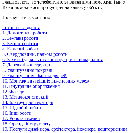
влаштовують, то телефонуйте за вказаними номерами і ми з
Вами домовимося про зустріч на вашому об'єкті.
Порахувати самостійно
Технічне завдання
1. Демонтажні роботи
2. Земляні роботи
3. Бетонні роботи
4. Каменні роботи
5. Свердловини, пальові роботи
6. Захист будівельних конструкцій та обладнання
7. Деревяні конструкції
8. Улаштування покрівлі
9. Улаштування вікон та дверей
10. Монтаж внутрішніх інженерних мереж
11. Внутрішнє опорядження
12. Фасади
13. Металоконструкції
14. Благоустрій території
15. Підсобні роботи
16. Інші рооти
17. Робота техніки
18. Оренда інструменту
19. Послуги дизайнера, архітектора, інженера, кошторисника