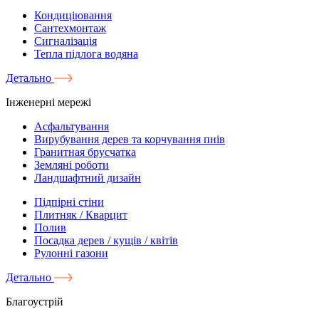
Кондиціювання
Сантехмонтаж
Сигналізація
Тепла підлога водяна
Детально
Інженерні мережі
Асфальтування
Вирубування дерев та корчування пнів
Гранитная брусчатка
Земляні роботи
Ландшафтний дизайн
Підпірні стіни
Плитняк / Кварцит
Полив
Посадка дерев / кущів / квітів
Рулонні газони
Детально
Благоустрій