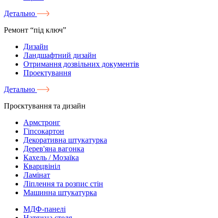
Детально
Ремонт “під ключ”
Дизайн
Ландшафтний дизайн
Отримання дозвільних документів
Проектування
Детально
Проєктування та дизайн
Армстронг
Гіпсокартон
Декоративна штукатурка
Дерев'яна вагонка
Кахель / Мозаїка
Кварцвініл
Ламінат
Ліплення та розпис стін
Машинна штукатурка
МДФ-панелі
Натяжна стеля