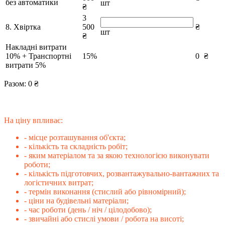
без автоматики
шт
₴
3
8. Хвіртка
500
₴
шт
₴
Накладні витрати
10% + Транспортні
15%
0
₴
витрати 5%
Разом:
0
₴
На ціну впливає:
- місце розташування об'єкта;
- кількість та складність робіт;
- яким матеріалом та за якою технологією виконувати
роботи;
- кількість підготовчих, розвантажувально-вантажних та
логістичних витрат;
- термін виконання (стислий або рівномірний);
- ціни на будівельні матеріали;
- час роботи (день / ніч / цілодобово);
- звичайні або стислі умови / робота на висоті;