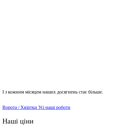
визначається тип об'єкта, його розмірні параметри, вид
матеріалу, що використовується;
доставка воріт та (або) хвіртки до місця монтажу;
проводиться вертикальне встановлення опорних
стовпів;
узгодження з клієнтом висоти каркасу;
формування скріплюючого фундаменту між стовпами,
що знаходяться поруч, щоб уникнути їх перевантажень;
монтаж воріт та хвіртки з використанням спеціальних
кріплень.
І з кожним місяцем наших досягнень стає більше.
Ворота / Хвіртки
Усі наші роботи
Наші ціни