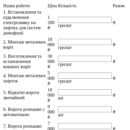
Назва роботи
Ціна
Кількість
Разом
1. Встановлення та
підключення
1
електрозамку на
200
₴
грн/шт
хвіртку для систем
₴
домофонії
10
2. Монтаж металевих
000
₴
воріт
грн/шт
₴
3. Виготовлення та
30
встановлення
000
₴
грн/шт
кованих воріт
₴
5
4. Монтаж металевих
000
₴
хвірток
грн/шт
₴
10
5. Відкатні ворота
000
₴
звичайний
шт
₴
9
6. Ворота розпашні з
000
₴
автоматикою
шт
₴
7
7. Ворота розпашні
000
₴