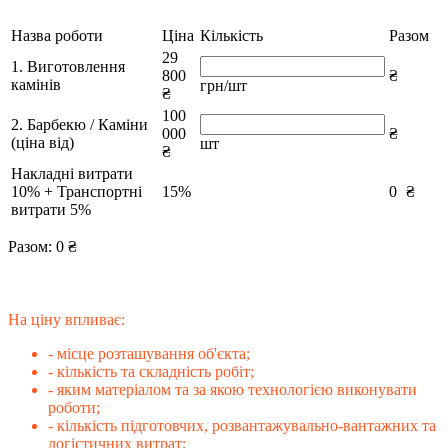
Назва роботи
Ціна
Кількість
Разом
29
1. Виготовлення
800
₴
камінів
грн/шт
₴
100
2. Барбекю / Каміни
000
₴
(ціна від)
шт
₴
Накладні витрати
10% + Транспортні
15%
0
₴
витрати 5%
Разом:
0
₴
На ціну впливає:
- місце розташування об'єкта;
- кількість та складність робіт;
- яким матеріалом та за якою технологією виконувати
роботи;
- кількість підготовчих, розвантажувально-вантажних та
логістичних витрат;