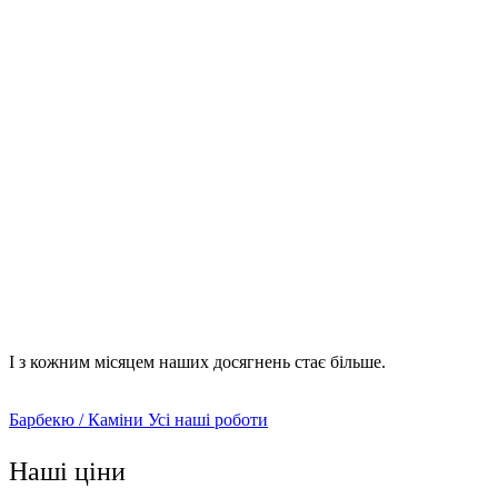
декоративна цегла;
штучний чи натуральний камінь;
граніт;
мармур;
декоративна штукатурка.
І з кожним місяцем наших досягнень стає більше.
Барбекю / Каміни
Усі наші роботи
Наші ціни