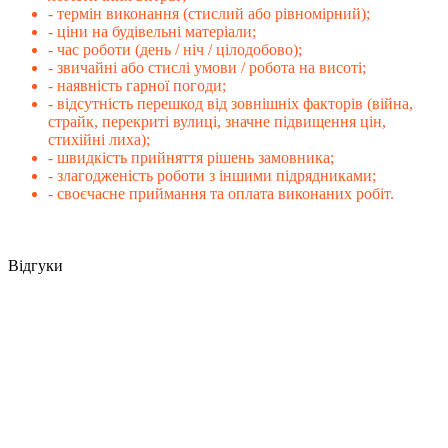
- термін виконання (стислий або рівномірний);
- ціни на будівельні матеріали;
- час роботи (день / ніч / цілодобово);
- звичайні або стислі умови / робота на висоті;
- наявність гарної погоди;
- відсутність перешкод від зовнішніх факторів (війна,
страйк, перекриті вулиці, значне підвищення цін,
стихійні лиха);
- швидкість прийняття рішень замовника;
- злагодженість роботи з іншими підрядниками;
- своєчасне приймання та оплата виконаних робіт.
Відгуки