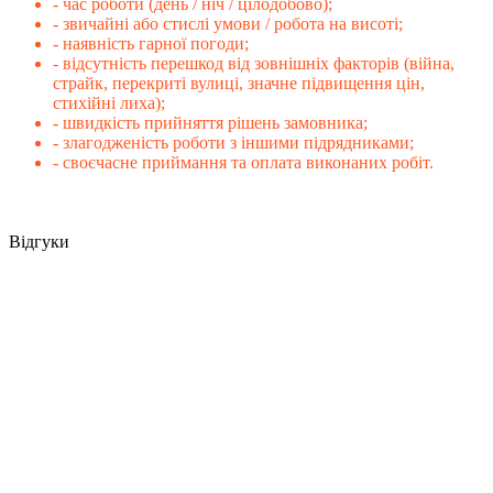
- час роботи (день / ніч / цілодобово);
- звичайні або стислі умови / робота на висоті;
- наявність гарної погоди;
- відсутність перешкод від зовнішніх факторів (війна,
страйк, перекриті вулиці, значне підвищення цін,
стихійні лиха);
- швидкість прийняття рішень замовника;
- злагодженість роботи з іншими підрядниками;
- своєчасне приймання та оплата виконаних робіт.
Відгуки