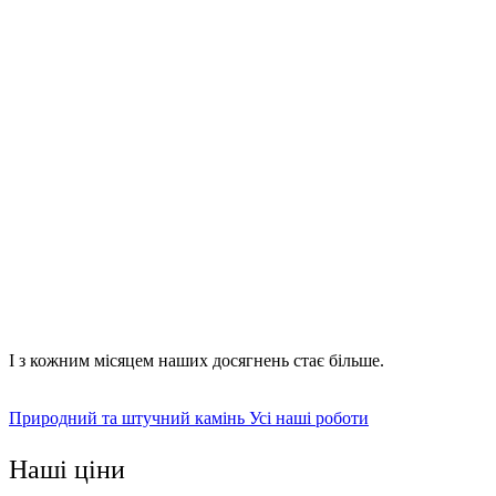
граніту;
пісковика;
плитняк;
кварцу та інших різновидів каменю.
І з кожним місяцем наших досягнень стає більше.
Природний та штучний камінь
Усі наші роботи
Наші ціни