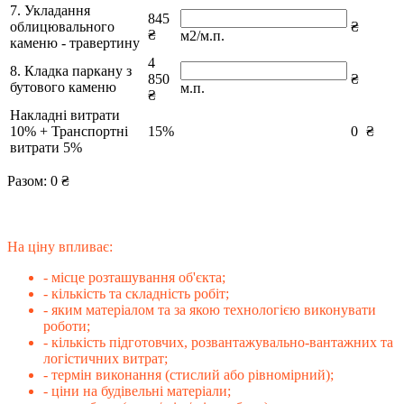
7. Укладання
845
облицювального
₴
₴
м2/м.п.
каменю - травертину
4
8. Кладка паркану з
850
₴
бутового каменю
м.п.
₴
Накладні витрати
10% + Транспортні
15%
0
₴
витрати 5%
Разом:
0
₴
На ціну впливає:
- місце розташування об'єкта;
- кількість та складність робіт;
- яким матеріалом та за якою технологією виконувати
роботи;
- кількість підготовчих, розвантажувально-вантажних та
логістичних витрат;
- термін виконання (стислий або рівномірний);
- ціни на будівельні матеріали;