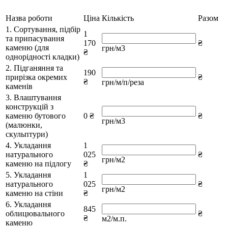
Назва роботи
Ціна
Кількість
Разом
1. Сортування, підбір
1
та припасування
170
₴
каменю (для
грн/м3
₴
однорідності кладки)
2. Підганяння та
190
прирізка окремих
₴
₴
грн/м/п/реза
каменів
3. Влаштування
конструкцій з
каменю бутового
0 ₴
₴
грн/м3
(малюнки,
скульптури)
4. Укладання
1
натурального
025
₴
грн/м2
каменю на підлогу
₴
5. Укладання
1
натурального
025
₴
грн/м2
каменю на стіни
₴
6. Укладання
845
облицювального
₴
₴
м2/м.п.
каменю