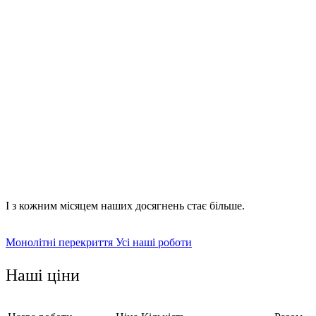
попередні розрахунки щодо міцності встановлюваного
перекриття;
підбір необхідних матеріалів, обладнання та
інструментарію;
формування опалубки із обов'язковим дотриманням її
герметичності;
створення та розміщення всередині опалубного корпусу
арматурного каркаса;
підготовка бетонного розчину та заливка опалубки.
І з кожним місяцем наших досягнень стає більше.
Монолітні перекриття
Усі наші роботи
Наші ціни