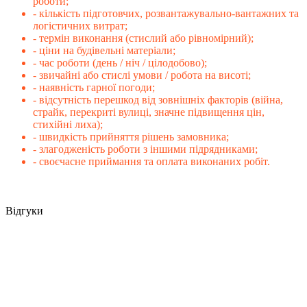
роботи;
- кількість підготовчих, розвантажувально-вантажних та
логістичних витрат;
- термін виконання (стислий або рівномірний);
- ціни на будівельні матеріали;
- час роботи (день / ніч / цілодобово);
- звичайні або стислі умови / робота на висоті;
- наявність гарної погоди;
- відсутність перешкод від зовнішніх факторів (війна,
страйк, перекриті вулиці, значне підвищення цін,
стихійні лиха);
- швидкість прийняття рішень замовника;
- злагодженість роботи з іншими підрядниками;
- своєчасне приймання та оплата виконаних робіт.
Відгуки