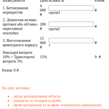
Назва роботи
Ціна
Кількість
Разом
4
1. Бетонування
690
₴
перекриттів
грн/м3
₴
2. Демонтаж велико-
щитової або об'ємно-
200
₴
переставної
₴
грн/м2
опалубки
15
3. Виготовлення
000
₴
арматурного каркасу
т
₴
Накладні витрати
10% + Транспортні
15%
0
₴
витрати 5%
Разом:
0
₴
На ціну впливає:
- місце розташування об'єкта;
- кількість та складність робіт;
- яким матеріалом та за якою технологією виконувати