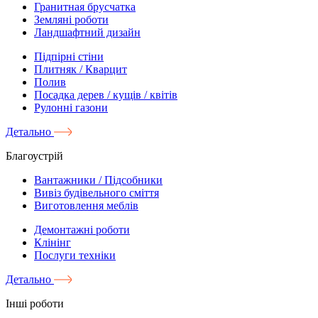
Гранитная брусчатка
Земляні роботи
Ландшафтний дизайн
Підпірні стіни
Плитняк / Кварцит
Полив
Посадка дерев / кущів / квітів
Рулонні газони
Детально
Благоустрій
Вантажники / Підсобники
Вивіз будівельного сміття
Виготовлення меблів
Демонтажні роботи
Клінінг
Послуги техніки
Детально
Інші роботи