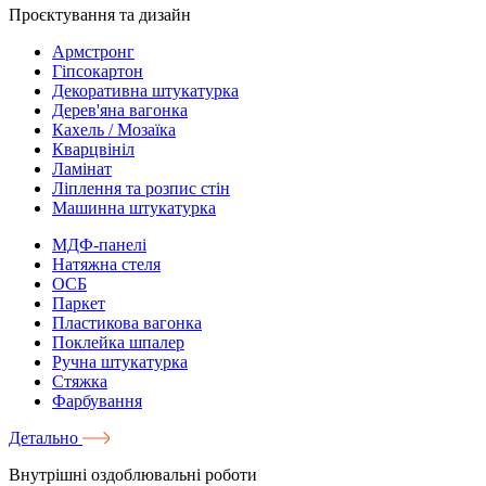
Проєктування та дизайн
Армстронг
Гіпсокартон
Декоративна штукатурка
Дерев'яна вагонка
Кахель / Мозаїка
Кварцвініл
Ламінат
Ліплення та розпис стін
Машинна штукатурка
МДФ-панелі
Натяжна стеля
ОСБ
Паркет
Пластикова вагонка
Поклейка шпалер
Ручна штукатурка
Стяжка
Фарбування
Детально
Внутрішні оздоблювальні роботи