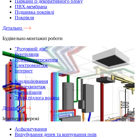
Паркани із декоративного блоку
ПВХ-мембрана
Підшивка покрівлі
Покрівля
Детально
Будівельно-монтажні роботи
"Розумний дім"
Вентиляція
Відеоспостереження
Електромонтаж
Інтернет
Кондиціювання
Сантехмонтаж
Сигналізація
Тепла підлога водяна
Детально
Інженерні мережі
Асфальтування
Вирубування дерев та корчування пнів