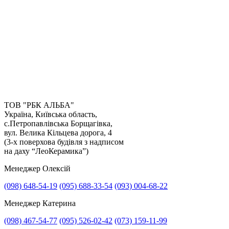
ТОВ "РБК АЛЬБА"
Прикріпити файл
Україна, Київська область,
Прикріпити фото
с.Петропавлівська Борщагівка,
Надіслати
вул. Велика Кільцева дорога, 4
(3-х поверхова будівля з надписом
на даху “ЛеоКерамика”)
Менеджер Олексій
(098) 648-54-19
(095) 688-33-54
(093) 004-68-22
Менеджер Катерина
(098) 467-54-77
(095) 526-02-42
(073) 159-11-99