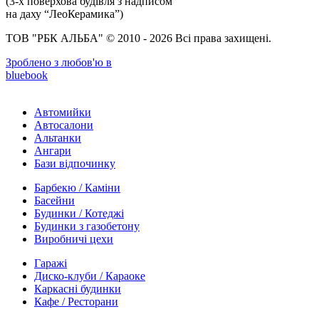
(3-х поверхова будівля з надписом
на даху “ЛеоКерамика”)
ТОВ "РБК АЛЬБА" © 2010 - 2026 Всі права захищені.
Зроблено з любов'ю в
bluebook
Автомийки
Автосалони
Альтанки
Ангари
Бази відпочинку
Барбекю / Каміни
Басейни
Будинки / Котеджі
Будинки з газобетону
Виробничі цехи
Гаражі
Диско-клуби / Караоке
Каркасні будинки
Кафе / Ресторани