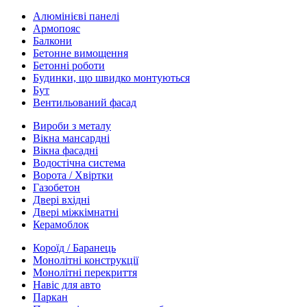
Алюмінієві панелі
Армопояс
Балкони
Бетонне вимощення
Бетонні роботи
Будинки, що швидко монтуються
Бут
Вентильований фасад
Вироби з металу
Вікна мансардні
Вікна фасадні
Водостічна система
Ворота / Хвіртки
Газобетон
Двері вхідні
Двері міжкімнатні
Керамоблок
Короїд / Баранець
Монолітні конструкції
Монолітні перекриття
Навіс для авто
Паркан