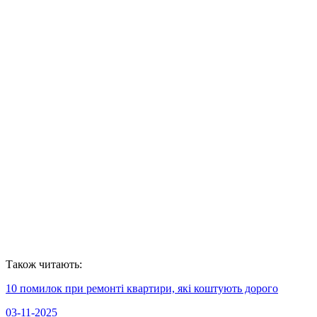
повного висихання клею;
фіксація утеплювача над землею за допомогою дюбелів
із широкими капелюшками.
Також читають:
10 помилок при ремонті квартири, які коштують дорого
03-11-2025