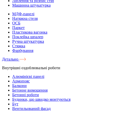
Ліплення та розпис стін
Машинна штукатурка
МДФ-панелі
Натяжна стеля
ОСБ
Паркет
Пластикова вагонка
Поклейка шпалер
Ручна штукатурка
Стяжка
Фарбування
Детально
Внутрішні оздоблювальні роботи
Алюмінієві панелі
Армопояс
Балкони
Бетонне вимощення
Бетонні роботи
Будинки, що швидко монтуються
Бут
Вентильований фасад