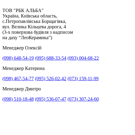
ТОВ "РБК АЛЬБА"
Україна, Київська область,
с.Петропавлівська Борщагівка,
вул. Велика Кільцева дорога, 4
(3-х поверхова будівля з надписом
на даху “ЛеоКерамика”)
Менеджер Олексій
(098) 648-54-19
(095) 688-33-54
(093) 004-68-22
Менеджер Катерина
Прикріпити файл
(098) 467-54-77
(095) 526-02-42
(073) 159-11-99
Прикріпити фото
Менеджер Дмитро
(098) 510-18-48
(095) 536-07-47
(073) 307-24-60