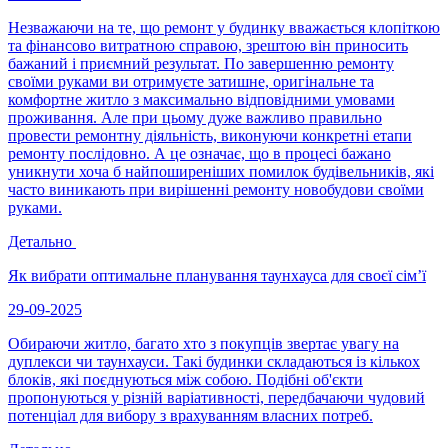
Незважаючи на те, що ремонт у будинку вважається клопіткою
та фінансово витратною справою, зрештою він приносить
бажаний і приємний результат. По завершенню ремонту
своїми руками ви отримуєте затишне, оригінальне та
комфортне житло з максимально відповідними умовами
проживання. Але при цьому дуже важливо правильно
провести ремонтну діяльність, виконуючи конкретні етапи
ремонту послідовно. А це означає, що в процесі бажано
уникнути хоча б найпоширеніших помилок будівельників, які
часто виникають при вирішенні ремонту новобудови своїми
руками.
Детально
Як вибрати оптимальне планування таунхауса для своєї сім’ї
29-09-2025
Обираючи житло, багато хто з покупців звертає увагу на
дуплекси чи таунхауси. Такі будинки складаються із кількох
блоків, які поєднуються між собою. Подібні об'єкти
пропонуються у різній варіативності, передбачаючи чудовий
потенціал для вибору з врахуванням власних потреб.