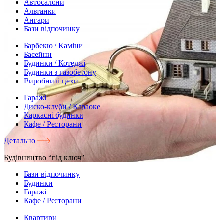
Автосалони
Альтанки
Ангари
Бази відпочинку
Барбекю / Каміни
Басейни
Будинки / Котеджі
Будинки з газобетону
Виробничі цехи
Гаражі
Диско-клуби / Караоке
Каркасні будинки
Кафе / Ресторани
Детально
Будівництво “під ключ”
Бази відпочинку
Будинки
Гаражі
Кафе / Ресторани
Квартири