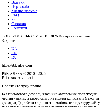
Відгуки
Портфоліо
Ми працюємо з
FAQ
Блог
Словник
Контакти
ТОВ "РБК АЛЬБА" © 2010 - 2026 Всі права захищені.
Закрити
UA
EN
RU
https://rbk-alba.com
РБК АЛЬБА © 2010 - 2026
Всі права захищені.
Поважайте чужу працю.
Без письмового дозволу власника авторських прав жодну
частину даних із цього сайту не можна копіювати (текст та
фотографії), робити скрін-шоти, копіювати структуру сайту,
пересилати, зберігати в інформаційно-пошуковій системі –