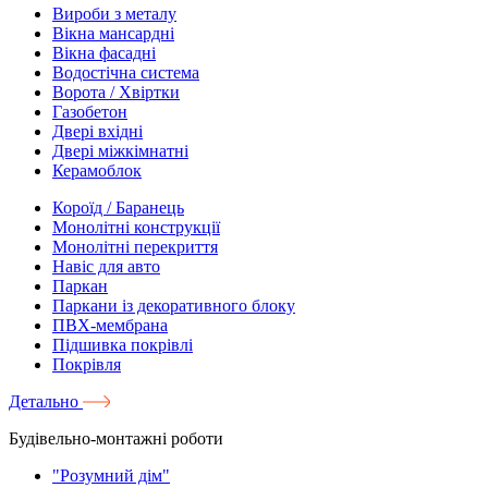
Вироби з металу
Вікна мансардні
Вікна фасадні
Водостічна система
Ворота / Хвіртки
Газобетон
Двері вхідні
Двері міжкімнатні
Керамоблок
Короїд / Баранець
Монолітні конструкції
Монолітні перекриття
Навіс для авто
Паркан
Паркани із декоративного блоку
ПВХ-мембрана
Підшивка покрівлі
Покрівля
Детально
Будівельно-монтажні роботи
"Розумний дім"