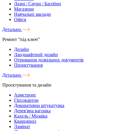
Лазні / Сауни / Басейни
Магазини
Навчальні заклади
Офіси
Детально
Ремонт “під ключ”
Дизайн
Ландшафтний дизайн
Отримання дозвільних документів
Проектування
Детально
Проєктування та дизайн
Армстронг
Гіпсокартон
Декоративна штукатурка
Дерев'яна вагонка
Кахель / Мозаїка
Кварцвініл
Ламінат