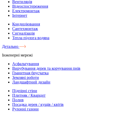
Вентиляція
Відеоспостереження
Електромонтаж
Інтернет
Кондиціювання
Сантехмонтаж
Сигналізація
Тепла підлога водяна
Детально
Інженерні мережі
Асфальтування
Вирубування дерев та корчування пнів
Гранитная брусчатка
Земляні роботи
Ландшафтний дизайн
Підпірні стіни
Плитняк / Кварцит
Полив
Посадка дерев / кущів / квітів
Рулонні газони