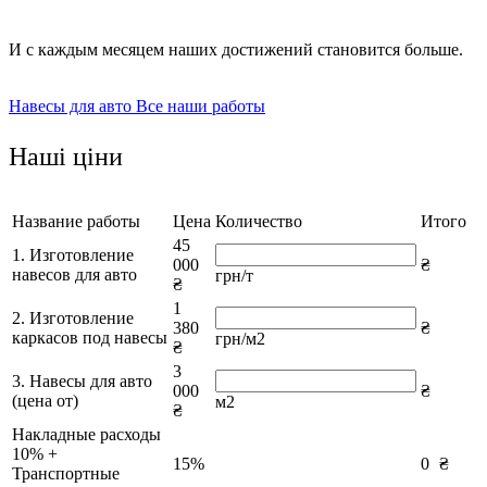
И с каждым месяцем наших достижений становится больше.
Навесы для авто
Все наши работы
Наші ціни
Название работы
Цена
Количество
Итого
45
1. Изготовление
000
₴
навесов для авто
грн/т
₴
1
2. Изготовление
380
₴
каркасов под навесы
грн/м2
₴
3
3. Навесы для авто
000
₴
(цена от)
м2
₴
Накладные расходы
10% +
15%
0
₴
Транспортные