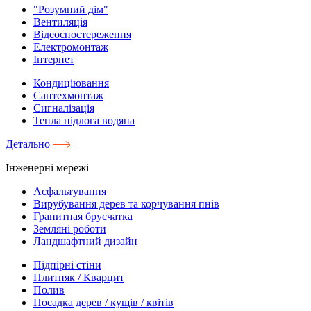
"Розумний дім"
Вентиляція
Відеоспостереження
Електромонтаж
Інтернет
Кондиціювання
Сантехмонтаж
Сигналізація
Тепла підлога водяна
Детально
Інженерні мережі
Асфальтування
Вирубування дерев та корчування пнів
Гранитная брусчатка
Земляні роботи
Ландшафтний дизайн
Підпірні стіни
Плитняк / Кварцит
Полив
Посадка дерев / кущів / квітів