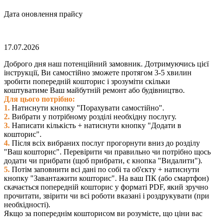
Дата оновлення прайсу
17.07.2026
Доброго дня наш потенційний замовник. Дотримуючись цієї
інструкції, Ви самостійно зможете протягом 3-5 хвилин
зробити попередній кошторис і зрозуміти скільки
коштуватиме Ваш майбутній ремонт або будівництво.
Для цього потрібно:
1.
Натиснути кнопку "Порахувати самостійно".
2.
Вибрати у потрібному розділі необхідну послугу.
3.
Написати кількість + натиснути кнопку "Додати в
кошторис".
4.
Після всіх вибраних послуг прогорнути вниз до розділу
"Ваш кошторис". Перевірити чи правильно чи потрібно щось
додати чи прибрати (щоб прибрати, є кнопка "Видалити").
5.
Потім заповнити всі дані по собі та об'єкту + натиснути
кнопку "Завантажити кошторис". На ваш ПК (або смартфон)
скачається попередній кошторис у форматі PDF, який зручно
прочитати, звірити чи всі роботи вказані і роздрукувати (при
необхідності).
Якщо за попереднім кошторисом ви розумієте, що ціни вас