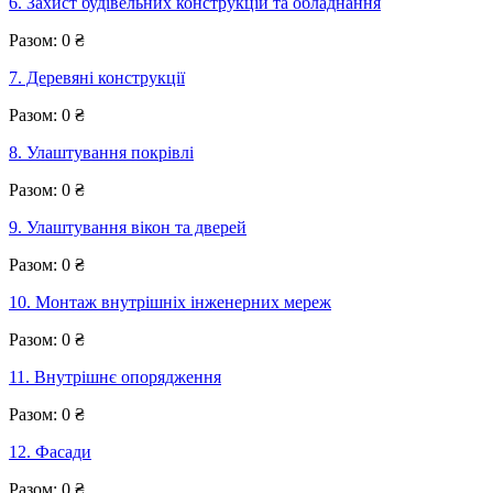
6. Захист будівельних конструкцій та обладнання
Разом:
0
₴
7. Деревяні конструкції
Разом:
0
₴
8. Улаштування покрівлі
Разом:
0
₴
9. Улаштування вікон та дверей
Разом:
0
₴
10. Монтаж внутрішніх інженерних мереж
Разом:
0
₴
11. Внутрішнє опорядження
Разом:
0
₴
12. Фасади
Разом:
0
₴