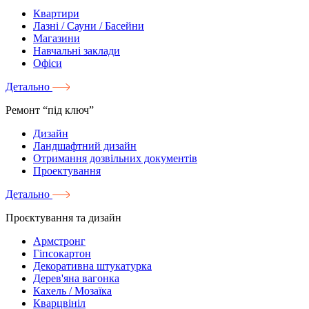
Квартири
Лазні / Сауни / Басейни
Магазини
Навчальні заклади
Офіси
Детально
Ремонт “під ключ”
Дизайн
Ландшафтний дизайн
Отримання дозвільних документів
Проектування
Детально
Проєктування та дизайн
Армстронг
Гіпсокартон
Декоративна штукатурка
Дерев'яна вагонка
Кахель / Мозаїка
Кварцвініл