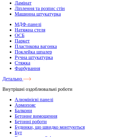
Ламінат
Ліплення та розпис стін
Машинна штукатурка
МДФ-панелі
Натяжна стеля
ОСБ
Паркет
Пластикова вагонка
Поклейка шпалер
Ручна штукатурка
Стяжка
Фарбування
Детально
Внутрішні оздоблювальні роботи
Алюмінієві панелі
Армопояс
Балкони
Бетонне вимощення
Бетонні роботи
Будинки, що швидко монтуються
Бут