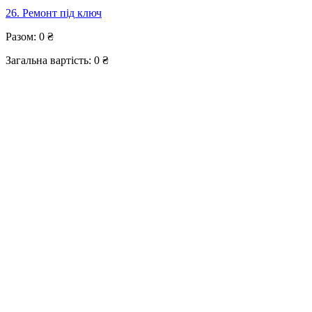
26. Ремонт під ключ
Разом:
0
₴
Загальна вартість:
0
₴
Вартість розраховується приблизно з урахуванням повного
пакету послуг та обсягу вказаного вами.