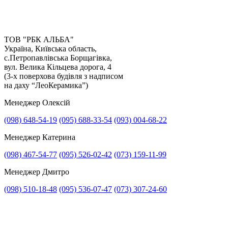
страйк, перекриті вулиці, значне підвищення цін,
стихійні лиха);
- швидкість прийняття рішень замовника;
- злагодженість роботи з іншими підрядниками;
ТОВ "РБК АЛЬБА"
- своєчасне приймання та оплата виконаних робіт.
Україна, Київська область,
с.Петропавлівська Борщагівка,
вул. Велика Кільцева дорога, 4
(3-х поверхова будівля з надписом
на даху “ЛеоКерамика”)
Менеджер Олексій
(098) 648-54-19
(095) 688-33-54
(093) 004-68-22
Менеджер Катерина
(098) 467-54-77
(095) 526-02-42
(073) 159-11-99
Менеджер Дмитро
(098) 510-18-48
(095) 536-07-47
(073) 307-24-60