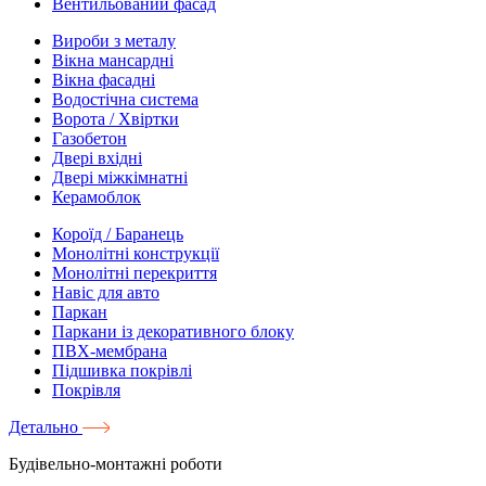
Вентильований фасад
Вироби з металу
Вікна мансардні
Вікна фасадні
Водостічна система
Ворота / Хвіртки
Газобетон
Двері вхідні
Двері міжкімнатні
Керамоблок
Короїд / Баранець
Монолітні конструкції
Монолітні перекриття
Навіс для авто
Паркан
Паркани із декоративного блоку
ПВХ-мембрана
Підшивка покрівлі
Покрівля
Детально
Будівельно-монтажні роботи