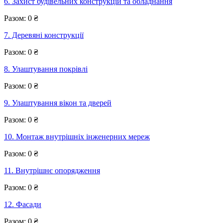
6. Захист будівельних конструкцій та обладнання
Разом:
0
₴
7. Деревяні конструкції
Разом:
0
₴
8. Улаштування покрівлі
Разом:
0
₴
9. Улаштування вікон та дверей
Разом:
0
₴
10. Монтаж внутрішніх інженерних мереж
Разом:
0
₴
11. Внутрішнє опорядження
Разом:
0
₴
12. Фасади
Разом:
0
₴