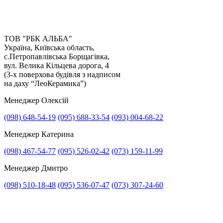
страйк, перекриті вулиці, значне підвищення цін,
стихійні лиха);
- швидкість прийняття рішень замовника;
- злагодженість роботи з іншими підрядниками;
ТОВ "РБК АЛЬБА"
- своєчасне приймання та оплата виконаних робіт.
Україна, Київська область,
с.Петропавлівська Борщагівка,
вул. Велика Кільцева дорога, 4
(3-х поверхова будівля з надписом
на даху “ЛеоКерамика”)
Менеджер Олексій
(098) 648-54-19
(095) 688-33-54
(093) 004-68-22
Менеджер Катерина
(098) 467-54-77
(095) 526-02-42
(073) 159-11-99
Менеджер Дмитро
(098) 510-18-48
(095) 536-07-47
(073) 307-24-60