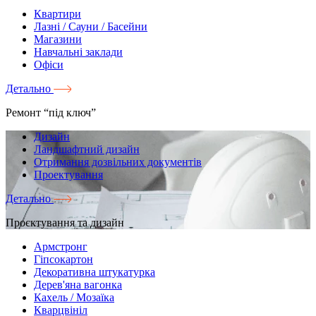
Квартири
Лазні / Сауни / Басейни
Магазини
Навчальні заклади
Офіси
Детально
Ремонт “під ключ”
Дизайн
Ландшафтний дизайн
Отримання дозвільних документів
Проектування
Детально
Проєктування та дизайн
Армстронг
Гіпсокартон
Декоративна штукатурка
Дерев'яна вагонка
Кахель / Мозаїка
Кварцвініл