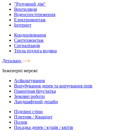
"Розумний дім"
Вентиляція
Відеоспостереження
Електромонтаж
Інтернет
Кондиціювання
Сантехмонтаж
Сигналізація
Тепла підлога водяна
Детально
Інженерні мережі
Асфальтування
Вирубування дерев та корчування пнів
Гранитная брусчатка
Земляні роботи
Ландшафтний дизайн
Підпірні стіни
Плитняк / Кварцит
Полив
Посадка дерев / кущів / квітів