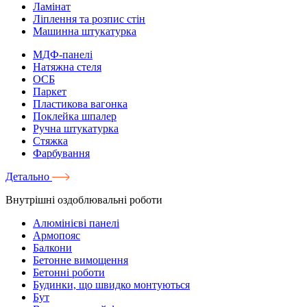
Ламінат
Ліплення та розпис стін
Машинна штукатурка
МДФ-панелі
Натяжна стеля
ОСБ
Паркет
Пластикова вагонка
Поклейка шпалер
Ручна штукатурка
Стяжка
Фарбування
Детально
Внутрішні оздоблювальні роботи
Алюмінієві панелі
Армопояс
Балкони
Бетонне вимощення
Бетонні роботи
Будинки, що швидко монтуються
Бут