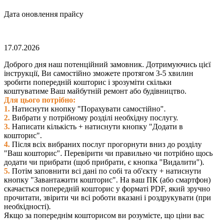
Дата оновлення прайсу
17.07.2026
Доброго дня наш потенційний замовник. Дотримуючись цієї
інструкції, Ви самостійно зможете протягом 3-5 хвилин
зробити попередній кошторис і зрозуміти скільки
коштуватиме Ваш майбутній ремонт або будівництво.
Для цього потрібно:
1.
Натиснути кнопку "Порахувати самостійно".
2.
Вибрати у потрібному розділі необхідну послугу.
3.
Написати кількість + натиснути кнопку "Додати в
кошторис".
4.
Після всіх вибраних послуг прогорнути вниз до розділу
"Ваш кошторис". Перевірити чи правильно чи потрібно щось
додати чи прибрати (щоб прибрати, є кнопка "Видалити").
5.
Потім заповнити всі дані по собі та об'єкту + натиснути
кнопку "Завантажити кошторис". На ваш ПК (або смартфон)
скачається попередній кошторис у форматі PDF, який зручно
прочитати, звірити чи всі роботи вказані і роздрукувати (при
необхідності).
Якщо за попереднім кошторисом ви розумієте, що ціни вас