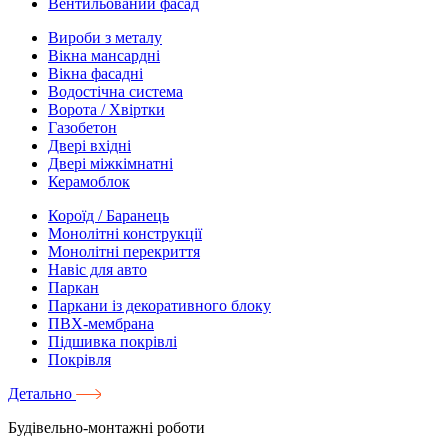
Вентильований фасад
Вироби з металу
Вікна мансардні
Вікна фасадні
Водостічна система
Ворота / Хвіртки
Газобетон
Двері вхідні
Двері міжкімнатні
Керамоблок
Короїд / Баранець
Монолітні конструкції
Монолітні перекриття
Навіс для авто
Паркан
Паркани із декоративного блоку
ПВХ-мембрана
Підшивка покрівлі
Покрівля
Детально
Будівельно-монтажні роботи