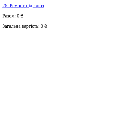
26. Ремонт під ключ
Разом:
0
₴
Загальна вартість:
0
₴
Вартість розраховується приблизно з урахуванням повного
пакету послуг та обсягу вказаного вами.