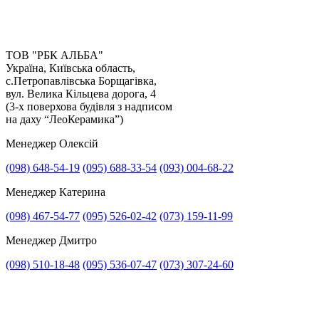
страйк, перекриті вулиці, значне підвищення цін,
стихійні лиха);
- швидкість прийняття рішень замовника;
- злагодженість роботи з іншими підрядниками;
ТОВ "РБК АЛЬБА"
- своєчасне приймання та оплата виконаних робіт.
Україна, Київська область,
с.Петропавлівська Борщагівка,
вул. Велика Кільцева дорога, 4
(3-х поверхова будівля з надписом
на даху “ЛеоКерамика”)
Менеджер Олексій
(098) 648-54-19
(095) 688-33-54
(093) 004-68-22
Менеджер Катерина
(098) 467-54-77
(095) 526-02-42
(073) 159-11-99
Менеджер Дмитро
(098) 510-18-48
(095) 536-07-47
(073) 307-24-60