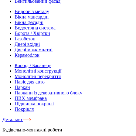
Вентильований фасад
Вироби з металу
Вікна мансардні
Вікна фасадні
Водостічна система
Ворота / Хвіртки
Газобетон
Двері вхідні
Двері міжкімнатні
Керамоблок
Короїд / Баранець
Монолітні конструкції
Монолітні перекриття
Навіс для авто
Паркан
Паркани із декоративного блоку
ПВХ-мембрана
Підшивка покрівлі
Покрівля
Детально
Будівельно-монтажні роботи