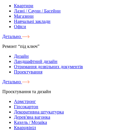
Квартири
Лазні / Сауни / Басейни
Магазини
Навчальні заклади
Офіси
Детально
Ремонт “під ключ”
Дизайн
Ландшафтний дизайн
Отримання дозвільних документів
Проектування
Детально
Проєктування та дизайн
Армстронг
Гіпсокартон
Декоративна штукатурка
Дерев'яна вагонка
Кахель / Мозаїка
Кварцвініл