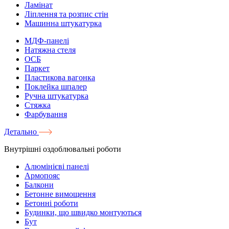
Ламінат
Ліплення та розпис стін
Машинна штукатурка
МДФ-панелі
Натяжна стеля
ОСБ
Паркет
Пластикова вагонка
Поклейка шпалер
Ручна штукатурка
Стяжка
Фарбування
Детально
Внутрішні оздоблювальні роботи
Алюмінієві панелі
Армопояс
Балкони
Бетонне вимощення
Бетонні роботи
Будинки, що швидко монтуються
Бут