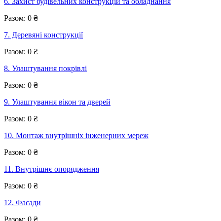
6. Захист будівельних конструкцій та обладнання
Разом:
0
₴
7. Деревяні конструкції
Разом:
0
₴
8. Улаштування покрівлі
Разом:
0
₴
9. Улаштування вікон та дверей
Разом:
0
₴
10. Монтаж внутрішніх інженерних мереж
Разом:
0
₴
11. Внутрішнє опорядження
Разом:
0
₴
12. Фасади
Разом:
0
₴