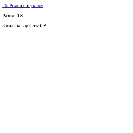
26. Ремонт під ключ
Разом:
0
₴
Загальна вартість:
0
₴
Вартість розраховується приблизно з урахуванням повного
пакету послуг та обсягу вказаного вами.