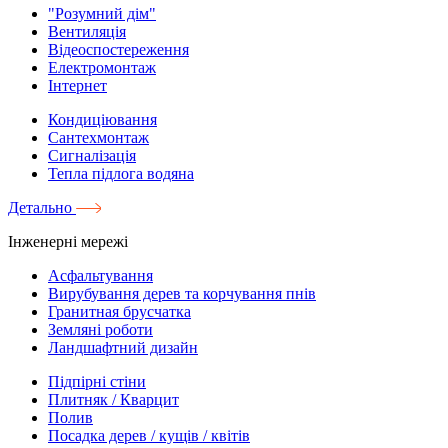
"Розумний дім"
Вентиляція
Відеоспостереження
Електромонтаж
Інтернет
Кондиціювання
Сантехмонтаж
Сигналізація
Тепла підлога водяна
Детально
Інженерні мережі
Асфальтування
Вирубування дерев та корчування пнів
Гранитная брусчатка
Земляні роботи
Ландшафтний дизайн
Підпірні стіни
Плитняк / Кварцит
Полив
Посадка дерев / кущів / квітів