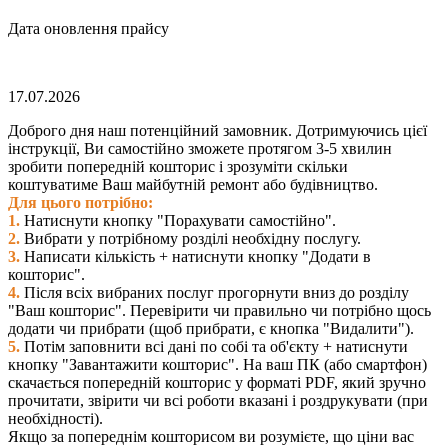
Дата оновлення прайсу
17.07.2026
Доброго дня наш потенційний замовник. Дотримуючись цієї
інструкції, Ви самостійно зможете протягом 3-5 хвилин
зробити попередній кошторис і зрозуміти скільки
коштуватиме Ваш майбутній ремонт або будівництво.
Для цього потрібно:
1.
Натиснути кнопку "Порахувати самостійно".
2.
Вибрати у потрібному розділі необхідну послугу.
3.
Написати кількість + натиснути кнопку "Додати в
кошторис".
4.
Після всіх вибраних послуг прогорнути вниз до розділу
"Ваш кошторис". Перевірити чи правильно чи потрібно щось
додати чи прибрати (щоб прибрати, є кнопка "Видалити").
5.
Потім заповнити всі дані по собі та об'єкту + натиснути
кнопку "Завантажити кошторис". На ваш ПК (або смартфон)
скачається попередній кошторис у форматі PDF, який зручно
прочитати, звірити чи всі роботи вказані і роздрукувати (при
необхідності).
Якщо за попереднім кошторисом ви розумієте, що ціни вас