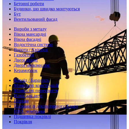
Бетонні роботи
Будинки, що швидко монтуються
Бут
Вентильований фасад
Вироби з металу
Вікна мансардні
Вікна фасадні
Водостічна система
Ворота / Хвіртки
Газобетон
Двері вхідні
Двері міжкімнатні
Керамоблок
Короїд / Баранець
Монолітні конструкції
Монолітні перекриття
Навіс для авто
Паркан
Паркани із декоративного блоку
ПВХ-мембрана
Підшивка покрівлі
Покрівля