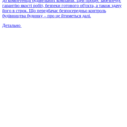
до компетенції будівельних компаній. Цей процес забезпечує
гарантію якості робіт, безпеки готового об'єкта, а також здачу
його в строк. Що передбачає безпосередньо контроль
будівництва будинку – про це йтиметься далі.
Детально