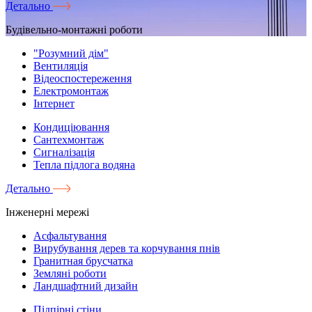
Детально
Будівельно-монтажні роботи
"Розумний дім"
Вентиляція
Відеоспостереження
Електромонтаж
Інтернет
Кондиціювання
Сантехмонтаж
Сигналізація
Тепла підлога водяна
Детально
Інженерні мережі
Асфальтування
Вирубування дерев та корчування пнів
Гранитная брусчатка
Земляні роботи
Ландшафтний дизайн
Підпірні стіни