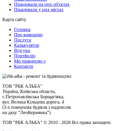
Працювали на цих об'єктах
Працювали у цих містах
Карта сайту
Головна
Про компанію
Послуги
Калькулятор
Відгуки
Портфоліо
Ми працюємо з
Контакти
ТОВ "РБК АЛЬБА"
Україна, Київська область,
с.Петропавлівська Борщагівка,
вул. Велика Кільцева дорога, 4
(3-х поверхова будівля з надписом
на даху “ЛеоКерамика”)
ТОВ "РБК АЛЬБА" © 2010 - 2026 Всі права захищені.