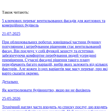
Також читають:
5 ключових переваг вентильованих фасадів для житлових та
комерційних будівель
21-07-2025
При облицювальних роботах зовнішньої частини будинку
популярним і затребуваним рішенням стає вентильований
фасад. Він поєднує у собі функції захисту та естетики,
забезпечуючи комфортне перебування людей усередині
приміщення. Сучасні фасадні рішення такого плану
передбачають багато варіацій, вибір яких залежить від кількох
факторів. Але кожен із цих варіантів має масу переваг, про які
варто сказати окремо.
Детально
Як контролювати будівництво, якщо ви не фахівець
25-05-2026
Технічний нагляд часто входить до списку послуг, що входять