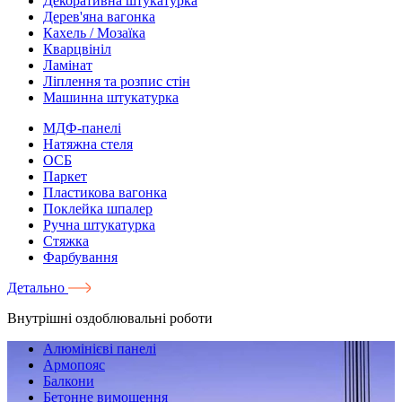
Декоративна штукатурка
Дерев'яна вагонка
Кахель / Мозаїка
Кварцвініл
Ламінат
Ліплення та розпис стін
Машинна штукатурка
МДФ-панелі
Натяжна стеля
ОСБ
Паркет
Пластикова вагонка
Поклейка шпалер
Ручна штукатурка
Стяжка
Фарбування
Детально
Внутрішні оздоблювальні роботи
Алюмінієві панелі
Армопояс
Балкони
Бетонне вимощення