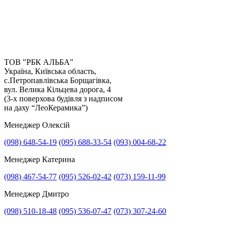
ТОВ "РБК АЛЬБА"
Україна, Київська область,
с.Петропавлівська Борщагівка,
вул. Велика Кільцева дорога, 4
(3-х поверхова будівля з надписом
на даху “ЛеоКерамика”)
Менеджер Олексій
(098) 648-54-19
(095) 688-33-54
(093) 004-68-22
Менеджер Катерина
Прикріпити файл
(098) 467-54-77
(095) 526-02-42
(073) 159-11-99
Прикріпити фото
Менеджер Дмитро
(098) 510-18-48
(095) 536-07-47
(073) 307-24-60