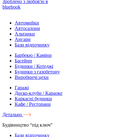
Зроблено з любов'ю в
bluebook
Автомийки
Автосалони
Альтанки
Ангари
Бази відпочинку
Барбекю / Каміни
Басейни
Будинки / Котеджі
Будинки з газобетону
Виробничі цехи
Гаражі
Диско-клуби / Караоке
Каркасні будинки
Кафе / Ресторани
Детально
Будівництво “під ключ”
Бази відпочинку