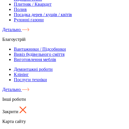
Плитняк / Кварцит
Полив
Посадка дерев / кущів / квітів
Рулонні газони
Детально
Благоустрій
Вантажники / Підсобники
Вивіз будівельного сміття
Виготовлення меблів
Демонтажні роботи
Клінінг
Послуги техніки
Детально
Інші роботи
Закрити
Карта сайту