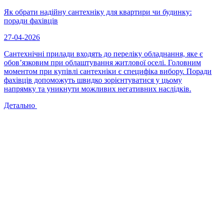
Як обрати надійну сантехніку для квартири чи будинку:
поради фахівців
27-04-2026
Сантехнічні прилади входять до переліку обладнання, яке є
обов’язковим при облаштування житлової оселі. Головним
моментом при купівлі сантехніки є специфіка вибору. Поради
фахівців допоможуть швидко зорієнтуватися у цьому
напрямку та уникнути можливих негативних наслідків.
Детально