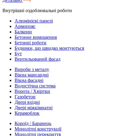
Детально
Внутрішні оздоблювальні роботи
Алюмінієві панелі
Армопояс
Балкони
Бетонне вимощення
Бетонні роботи
Будинки, що швидко монтуються
Бут
Вентильований фасад
Вироби з металу
Вікна мансардні
Вікна фасадні
Водостічна система
Ворота / Хвіртки
Газобетон
Двері вхідні
Двері міжкімнатні
Керамоблок
Короїд / Баранець
Монолітні конструкції
Монолітні перекриття