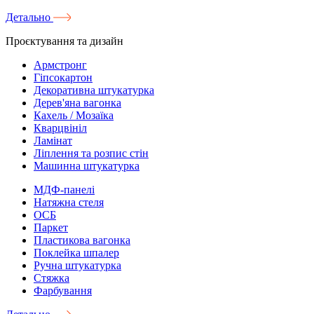
Детально
Проєктування та дизайн
Армстронг
Гіпсокартон
Декоративна штукатурка
Дерев'яна вагонка
Кахель / Мозаїка
Кварцвініл
Ламінат
Ліплення та розпис стін
Машинна штукатурка
МДФ-панелі
Натяжна стеля
ОСБ
Паркет
Пластикова вагонка
Поклейка шпалер
Ручна штукатурка
Стяжка
Фарбування