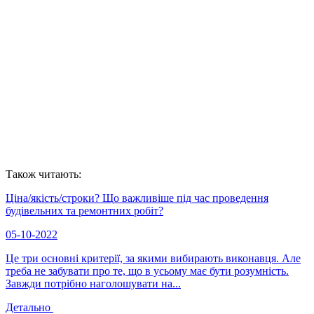
Також читають:
Ціна/якість/строки? Що важливіше під час проведення
будівельних та ремонтних робіт?
05-10-2022
Це три основні критерії, за якими вибирають виконавця. Але
треба не забувати про те, що в усьому має бути розумність.
Завжди потрібно наголошувати на...
Детально