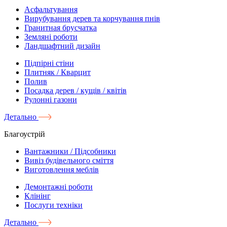
Асфальтування
Вирубування дерев та корчування пнів
Гранитная брусчатка
Земляні роботи
Ландшафтний дизайн
Підпірні стіни
Плитняк / Кварцит
Полив
Посадка дерев / кущів / квітів
Рулонні газони
Детально
Благоустрій
Вантажники / Підсобники
Вивіз будівельного сміття
Виготовлення меблів
Демонтажні роботи
Клінінг
Послуги техніки
Детально