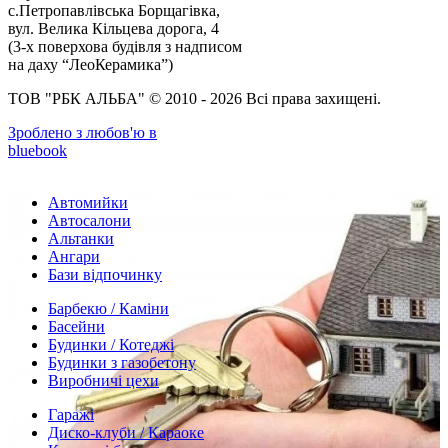
с.Петропавлівська Борщагівка,
вул. Велика Кільцева дорога, 4
(3-х поверхова будівля з надписом
на даху “ЛеоКерамика”)
ТОВ "РБК АЛЬБА" © 2010 - 2026 Всі права захищені.
Зроблено з любов'ю в
bluebook
Автомийки
Автосалони
Альтанки
Ангари
Бази відпочинку
Барбекю / Каміни
Басейни
Будинки / Котеджі
Будинки з газобетону
Виробничі цехи
Гаражі
Диско-клуби / Караоке