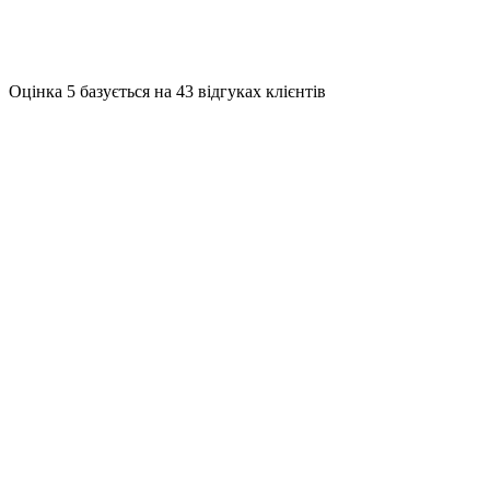
Оцінка
5
базується на
43
відгуках клієнтів
Сколько раз наноситься грунтовка во
время малярных работ?
перед штукатуркой
перед шпаклёвкой
перед поклейкой стеклохолста
перед покраской
перед поклейкой обоев