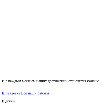
покраска – с применением масляных, эмалевых,
водоэмульсионных и клеевых составов;
поклейка обоев – на бумажной, флизелиновой, тканевой
и полимерной основе;
укладка плитки – стеклянной, зеркальной,
керамической, мозаики, фотоплитки;
декоративная штукатурка – венецианская, минеральная,
фактурная, структурная;
установка стеновых панелей – из дерева, пластика;
отделка натуральным камнем и облицовочным
кирпичом.
И с каждым месяцем наших достижений становится больше.
Шпаклёвка
Все наши работы
Відгуки