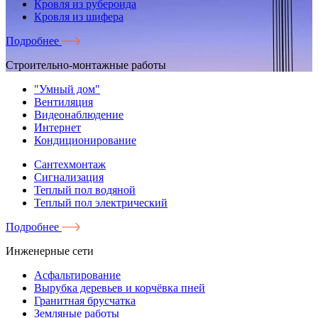
Кровля из рубероида
Кровля из шифера
Подробнее
Строительно-монтажные работы
"Умный дом"
Вентиляция
Видеонаблюдение
Интернет
Кондиционирование
Сантехмонтаж
Сигнализация
Теплый пол водяной
Теплый пол электрический
Подробнее
Инженерные сети
Асфальтирование
Вырубка деревьев и корчёвка пней
Гранитная брусчатка
Земляные работы