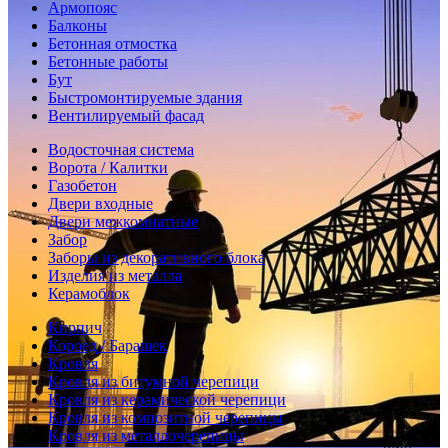
Армопояс
Балконы
Бетонная отмостка
Бетонные работы
Бут
Быстромонтируемые здания
Вентилируемый фасад
Водосточная система
Ворота / Калитки
Газобетон
Двери входные
Двери межкомнатные
Забор
Заборы из декоративного блока
Изделия из металла
Керамоблок
Кирпич
Короед / Барашек
Кровля
Кровля из битумной черепици
Кровля из керамической черепици
Кровля из композитной черепицы
Кровля из металлочерепицы