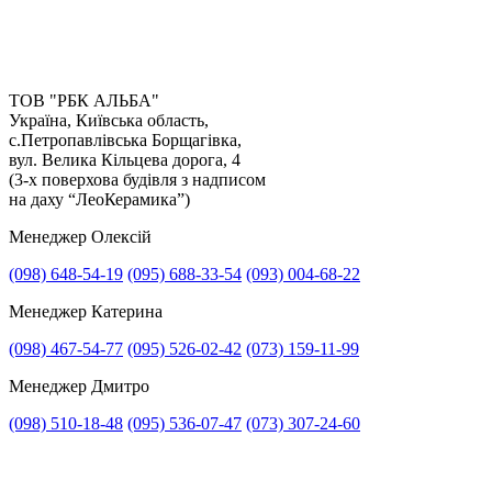
ТОВ "РБК АЛЬБА"
Україна, Київська область,
с.Петропавлівська Борщагівка,
вул. Велика Кільцева дорога, 4
(3-х поверхова будівля з надписом
на даху “ЛеоКерамика”)
Менеджер Олексій
(098) 648-54-19
(095) 688-33-54
(093) 004-68-22
Менеджер Катерина
Прикріпити файл
(098) 467-54-77
(095) 526-02-42
(073) 159-11-99
Прикріпити фото
Менеджер Дмитро
(098) 510-18-48
(095) 536-07-47
(073) 307-24-60