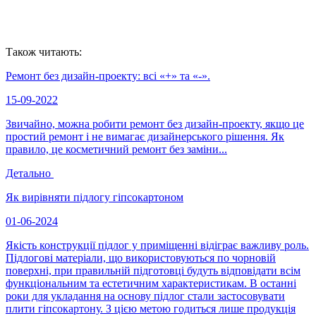
Також читають:
Ремонт без дизайн-проекту: всі «+» та «-».
15-09-2022
Звичайно, можна робити ремонт без дизайн-проекту, якщо це
простий ремонт і не вимагає дизайнерського рішення. Як
правило, це косметичний ремонт без заміни...
Детально
Як вирівняти підлогу гіпсокартоном
01-06-2024
Якість конструкції підлог у приміщенні відіграє важливу роль.
Підлогові матеріали, що використовуються по чорновій
поверхні, при правильній підготовці будуть відповідати всім
функціональним та естетичним характеристикам. В останні
роки для укладання на основу підлог стали застосовувати
плити гіпсокартону. З цією метою годиться лише продукція