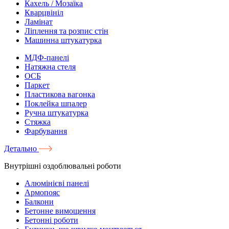
Кахель / Мозаїка
Кварцвініл
Ламінат
Ліплення та розпис стін
Машинна штукатурка
МДФ-панелі
Натяжна стеля
ОСБ
Паркет
Пластикова вагонка
Поклейка шпалер
Ручна штукатурка
Стяжка
Фарбування
Детально
Внутрішні оздоблювальні роботи
Алюмінієві панелі
Армопояс
Балкони
Бетонне вимощення
Бетонні роботи