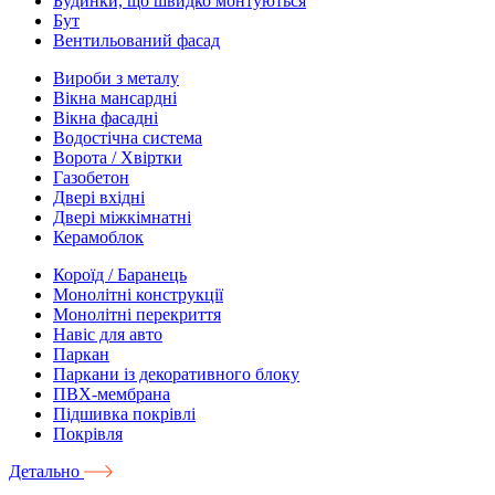
Будинки, що швидко монтуються
Бут
Вентильований фасад
Вироби з металу
Вікна мансардні
Вікна фасадні
Водостічна система
Ворота / Хвіртки
Газобетон
Двері вхідні
Двері міжкімнатні
Керамоблок
Короїд / Баранець
Монолітні конструкції
Монолітні перекриття
Навіс для авто
Паркан
Паркани із декоративного блоку
ПВХ-мембрана
Підшивка покрівлі
Покрівля
Детально