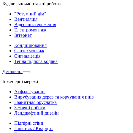
Будівельно-монтажні роботи
"Розумний дім"
Вентиляція
Відеоспостереження
Електромонтаж
Інтернет
Кондиціювання
Сантехмонтаж
Сигналізація
Тепла підлога водяна
Детально
Інженерні мережі
Асфальтування
Вирубування дерев та корчування пнів
Гранитная брусчатка
Земляні роботи
Ландшафтний дизайн
Підпірні стіни
Плитняк / Кварцит