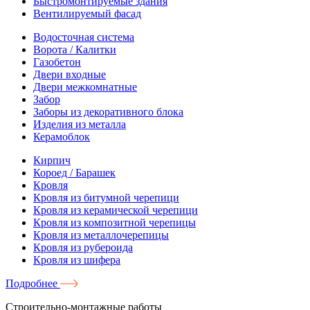
Быстромонтируемые здания
Вентилируемый фасад
Водосточная система
Ворота / Калитки
Газобетон
Двери входные
Двери межкомнатные
Забор
Заборы из декоративного блока
Изделия из металла
Керамоблок
Кирпич
Короед / Барашек
Кровля
Кровля из битумной черепици
Кровля из керамической черепици
Кровля из композитной черепицы
Кровля из металлочерепицы
Кровля из рубероида
Кровля из шифера
Подробнее
Строительно-монтажные работы