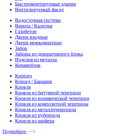
Быстромонтируемые здания
Вентилируемый фасад
Водосточная система
Ворота / Калитки
Газобетон
Двери входные
Двери межкомнатные
Забор
Заборы из декоративного блока
Изделия из металла
Керамоблок
Кирпич
Короед / Барашек
Кровля
Кровля из битумной черепици
Кровля из керамической черепици
Кровля из композитной черепицы
Кровля из металлочерепицы
Кровля из рубероида
Кровля из шифера
Подробнее