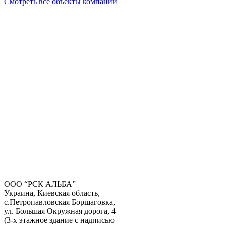
Смотреть все объекты компании
ООО “РСК АЛЬБА”
Украина, Киевская область,
с.Петропавловская Борщаговка,
Получить консультацию
ул. Большая Окружная дорога, 4
(3-х этажное здание с надписью