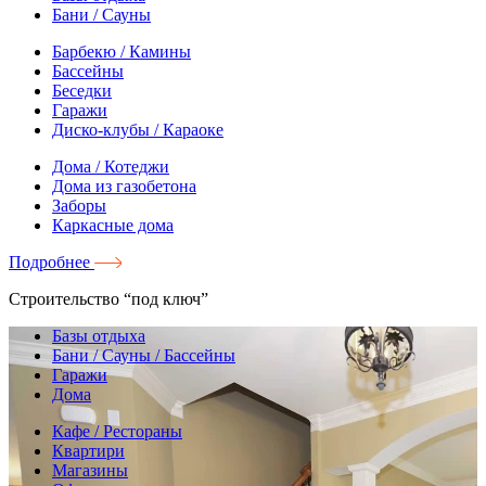
Бани / Сауны
Барбекю / Камины
Бассейны
Беседки
Гаражи
Диско-клубы / Караоке
Дома / Котеджи
Дома из газобетона
Заборы
Каркасные дома
Подробнее
Строительство “под ключ”
Базы отдыха
Бани / Сауны / Бассейны
Гаражи
Дома
Кафе / Рестораны
Квартири
Магазины