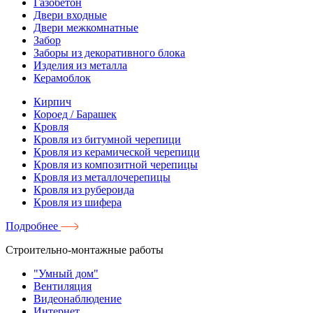
Газобетон
Двери входные
Двери межкомнатные
Забор
Заборы из декоративного блока
Изделия из металла
Керамоблок
Кирпич
Короед / Барашек
Кровля
Кровля из битумной черепици
Кровля из керамической черепици
Кровля из композитной черепицы
Кровля из металлочерепицы
Кровля из рубероида
Кровля из шифера
Подробнее
Строительно-монтажные работы
"Умный дом"
Вентиляция
Видеонаблюдение
Интернет