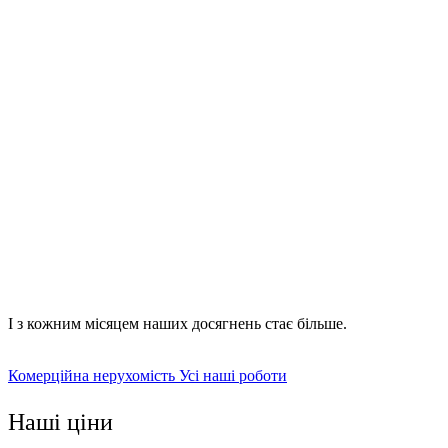
розробка проекту та оформлення документації;
закупівля та доставка будівельних матеріалів;
виконання всіх робіт;
облаштування приміщень та прибудинкової території.
компанії та підприємства;
офісні будівлі;
готелі та хостели;
підприємства комунального харчування;
складські та торгові приміщення;
адміністративні будинки.
І з кожним місяцем наших досягнень стає більше.
Комерційна нерухомість
Усі наші роботи
Наші ціни