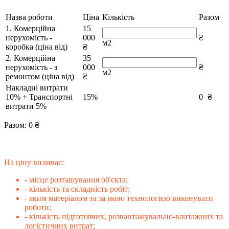
Назва роботи
Ціна
Кількість
Разом
1. Комерційна
15
нерухомість -
000
₴
м2
коробка (ціна від)
₴
2. Комерційна
35
нерухомість - з
000
₴
м2
ремонтом (ціна від)
₴
Накладні витрати
10% + Транспортні
15%
0
₴
витрати 5%
Разом:
0
₴
На ціну впливає:
- місце розташування об'єкта;
- кількість та складність робіт;
- яким матеріалом та за якою технологією виконувати
роботи;
- кількість підготовчих, розвантажувально-вантажних та
логістичних витрат;