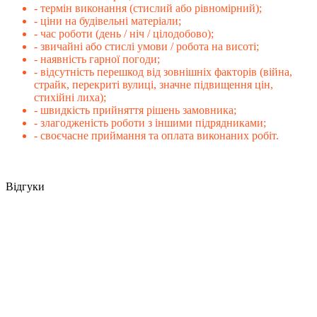
- термін виконання (стислий або рівномірний);
- ціни на будівельні матеріали;
- час роботи (день / ніч / цілодобово);
- звичайні або стислі умови / робота на висоті;
- наявність гарної погоди;
- відсутність перешкод від зовнішніх факторів (війна,
страйк, перекриті вулиці, значне підвищення цін,
стихійні лиха);
- швидкість прийняття рішень замовника;
- злагодженість роботи з іншими підрядниками;
- своєчасне приймання та оплата виконаних робіт.
Відгуки