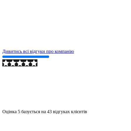
Дивитись всі відгуки про компанію
2024-09-24
Детально
Оцінка
5
базується на
43
відгуках клієнтів