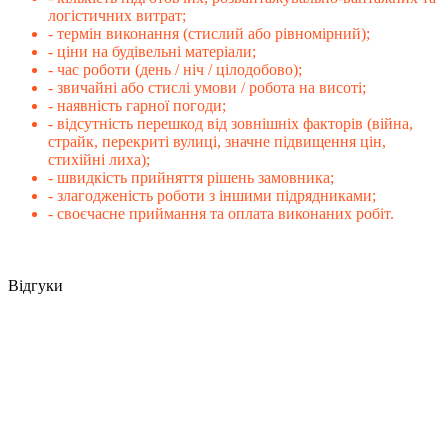
логістичних витрат;
- термін виконання (стислий або рівномірний);
- ціни на будівельні матеріали;
- час роботи (день / ніч / цілодобово);
- звичайні або стислі умови / робота на висоті;
- наявність гарної погоди;
- відсутність перешкод від зовнішніх факторів (війна,
страйк, перекриті вулиці, значне підвищення цін,
стихійні лиха);
- швидкість прийняття рішень замовника;
- злагодженість роботи з іншими підрядниками;
- своєчасне приймання та оплата виконаних робіт.
Відгуки