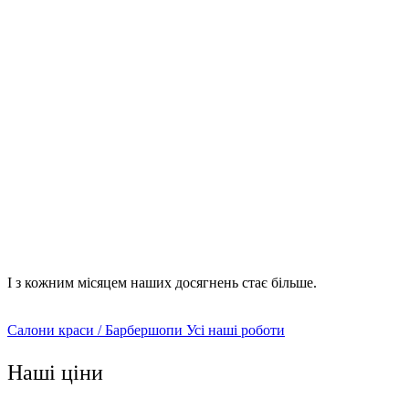
демонтажні роботи будь-якого рівня;
облаштування внутрішніх стін та перегородок з різних
матеріалів;
монтаж внутрішніх інженерних мереж;
встановлення кліматичного оснащення – систем
опалення, вентиляції, кондиціювання, рекуперації та
інше;
оздоблювальні роботи (як зовні, так і всередині) –
штукатурка та фарбування, монтаж підвісних стель,
поклейка шпалер, укладання плитки, інше;
монтаж дверей та вікон;
облаштування освітлювальних приладів;
розбирання та збирання меблів.
І з кожним місяцем наших досягнень стає більше.
Салони краси / Барбершопи
Усі наші роботи
Наші ціни