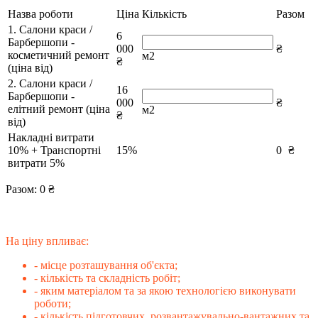
Назва роботи
Ціна
Кількість
Разом
1. Салони краси /
6
Барбершопи -
000
₴
косметичний ремонт
м2
₴
(ціна від)
2. Салони краси /
16
Барбершопи -
000
₴
елітний ремонт (ціна
м2
₴
від)
Накладні витрати
10% + Транспортні
15%
0
₴
витрати 5%
Разом:
0
₴
На ціну впливає:
- місце розташування об'єкта;
- кількість та складність робіт;
- яким матеріалом та за якою технологією виконувати
роботи;
- кількість підготовчих, розвантажувально-вантажних та