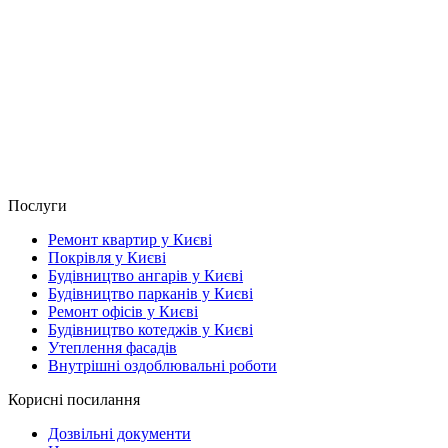
Послуги
Ремонт квартир у Києві
Покрівля у Києві
Будівництво ангарів у Києві
Будівництво парканів у Києві
Ремонт офісів у Києві
Будівництво котеджів у Києві
Утеплення фасадів
Внутрішні оздоблювальні роботи
Корисні посилання
Дозвільні документи