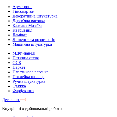
Армстронг
Гіпсокартон
Декоративна штукатурка
Дерев'яна вагонка
Кахель / Мозаїка
Кварцвініл
Ламінат
Ліплення та розпис стін
Машинна штукатурка
МДФ-панелі
Натяжна стеля
ОСБ
Паркет
Пластикова вагонка
Поклейка шпалер
Ручна штукатурка
Стяжка
Фарбування
Детально
Внутрішні оздоблювальні роботи