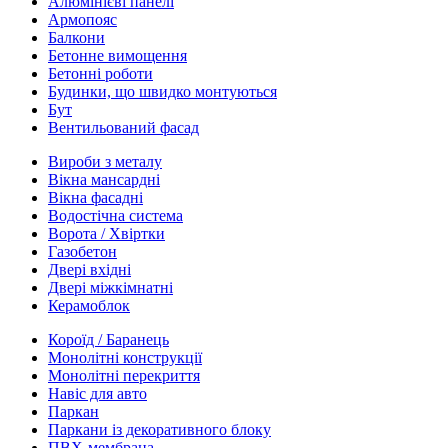
Алюмінієві панелі
Армопояс
Балкони
Бетонне вимощення
Бетонні роботи
Будинки, що швидко монтуються
Бут
Вентильований фасад
Вироби з металу
Вікна мансардні
Вікна фасадні
Водостічна система
Ворота / Хвіртки
Газобетон
Двері вхідні
Двері міжкімнатні
Керамоблок
Короїд / Баранець
Монолітні конструкції
Монолітні перекриття
Навіс для авто
Паркан
Паркани із декоративного блоку
ПВХ-мембрана