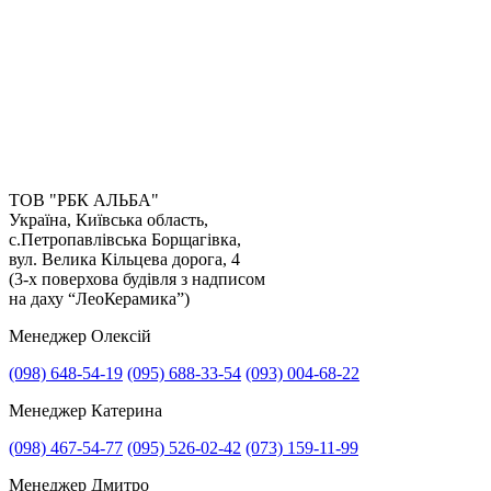
ТОВ "РБК АЛЬБА"
Україна, Київська область,
с.Петропавлівська Борщагівка,
вул. Велика Кільцева дорога, 4
(3-х поверхова будівля з надписом
на даху “ЛеоКерамика”)
Менеджер Олексій
(098) 648-54-19
(095) 688-33-54
(093) 004-68-22
Менеджер Катерина
Прикріпити файл
(098) 467-54-77
(095) 526-02-42
(073) 159-11-99
Прикріпити фото
Менеджер Дмитро