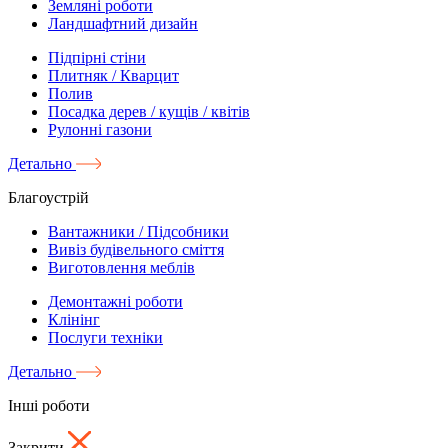
Земляні роботи
Ландшафтний дизайн
Підпірні стіни
Плитняк / Кварцит
Полив
Посадка дерев / кущів / квітів
Рулонні газони
Детально
Благоустрій
Вантажники / Підсобники
Вивіз будівельного сміття
Виготовлення меблів
Демонтажні роботи
Клінінг
Послуги техніки
Детально
Інші роботи
Закрити