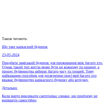
Також читають:
Що таке каркасний будинок
23-05-2024
Придбати заміський будинок для проживання мріє багато хто.
Однак такий тип житла може бути не кожному по кишені, а
процес будівництва забирає багато часу та грошей. Тому
найкращим способом для досягнення своєї мрії багато хто
вважає будівництво каркасного будинку або котеджу.
Детально
Коли варто викликати сантехніка: ознаки, що проблему не
вирішити самостійно