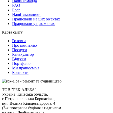
Наша команда
FAQ
Блог
Наші замовники
Працювали на цих об'єктах
Працювали у цих містах
Карта сайту
Головна
Про компанію
Послуги
Калькулятор
Відгуки
Портфоліо
Ми працюємо з
Контакти
ТОВ "РБК АЛЬБА"
Україна, Київська область,
с.Петропавлівська Борщагівка,
вул. Велика Кільцева дорога, 4
(3-х поверхова будівля з надписом
на даху “ЛеоКерамика”)