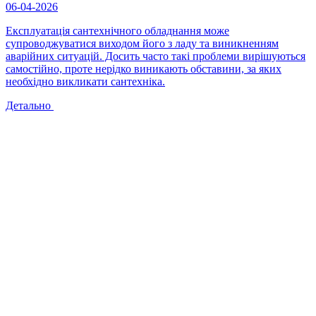
06-04-2026
Експлуатація сантехнічного обладнання може
супроводжуватися виходом його з ладу та виникненням
аварійних ситуацій. Досить часто такі проблеми вирішуються
самостійно, проте нерідко виникають обставини, за яких
необхідно викликати сантехніка.
Детально