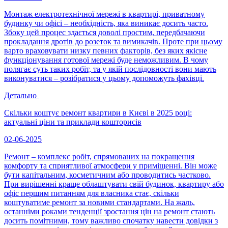
Монтаж електротехнічної мережі в квартирі, приватному
будинку чи офісі – необхідність, яка виникає досить часто.
Збоку цей процес здається доволі простим, передбачаючи
прокладання дротів до розеток та вимикачів. Проте при цьому
варто враховувати низку певних факторів, без яких якісне
функціонування готової мережі буде неможливим. В чому
полягає суть таких робіт, та у якій послідовності вони мають
виконуватися – розібратися у цьому допоможуть фахівці.
Детально
Скільки коштує ремонт квартири в Києві в 2025 році:
актуальні ціни та приклади кошторисів
02-06-2025
Ремонт – комплекс робіт, спрямованих на покращення
комфорту та сприятливої ​​атмосфери у приміщенні. Він може
бути капітальним, косметичним або проводитись частково.
При вирішенні краще облаштувати свій будинок, квартиру або
офіс першим питанням для власника стає, скільки
коштуватиме ремонт за новими стандартами. На жаль,
останніми роками тенденції зростання цін на ремонт стають
досить помітними, тому важливо спочатку навести довідки з