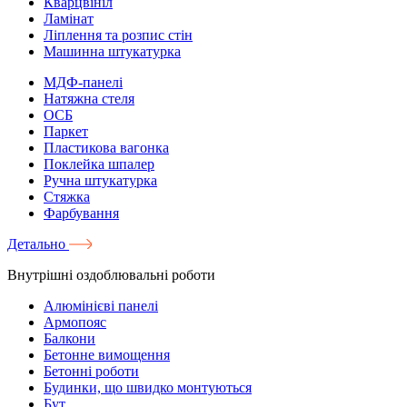
Кварцвініл
Ламінат
Ліплення та розпис стін
Машинна штукатурка
МДФ-панелі
Натяжна стеля
ОСБ
Паркет
Пластикова вагонка
Поклейка шпалер
Ручна штукатурка
Стяжка
Фарбування
Детально
Внутрішні оздоблювальні роботи
Алюмінієві панелі
Армопояс
Балкони
Бетонне вимощення
Бетонні роботи
Будинки, що швидко монтуються
Бут