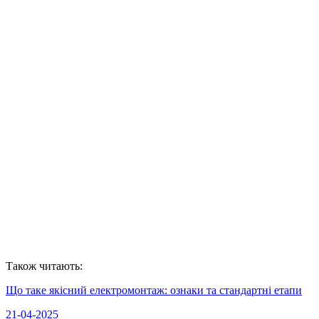
Інші помилки при монтажі паркану:
чого не можна робити
Також читають:
Що таке якісний електромонтаж: ознаки та стандартні етапи
21-04-2025