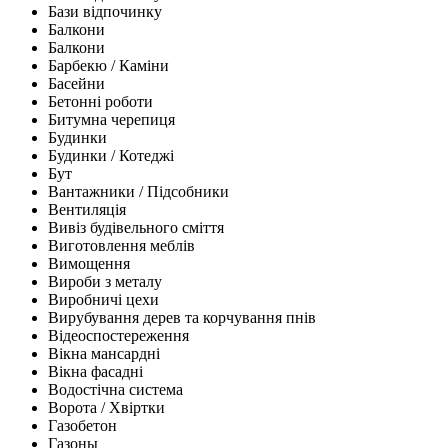
Бази відпочинку
Балкони
Балкони
Барбекю / Каміни
Басейни
Бетонні роботи
Битумна черепиця
Будинки
Будинки / Котеджі
Бут
Вантажники / Підсобники
Вентиляція
Вивіз будівельного сміття
Виготовлення меблів
Вимощення
Вироби з металу
Виробничі цехи
Вирубування дерев та корчування пнів
Відеоспостереження
Вікна мансардні
Вікна фасадні
Водостічна система
Ворота / Хвіртки
Газобетон
Газоны