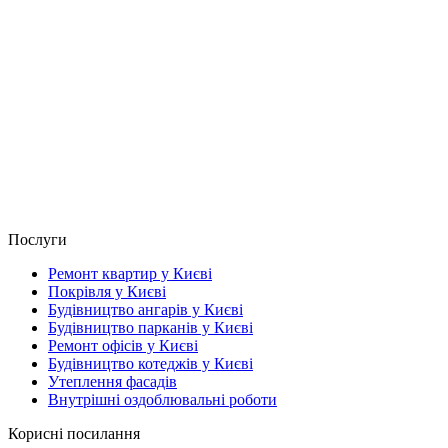
Послуги
Ремонт квартир у Києві
Покрівля у Києві
Будівництво ангарів у Києві
Будівництво парканів у Києві
Ремонт офісів у Києві
Будівництво котеджів у Києві
Утеплення фасадів
Внутрішні оздоблювальні роботи
Корисні посилання