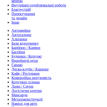
мережі
Внутрішні оздоблювальні роботи
Благоустрій
Проектування
та дизайн
Інше
Автомийки
Автосалони
Альтанки
Бази відпочинку
Барбекю / Каміни
Басейни
Будинки / Котеджі
Виробничі цехи
Гаражі
Диско-клуби / Караоке
Кафе / Ресторани
Комерційна нерухомість
Котеджні селища
Лазні / Сауни
Логістичні центри
Мансарда
Металоконструкції
Навіси для авто