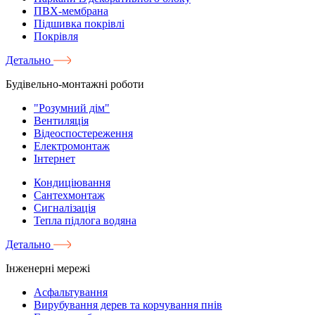
ПВХ-мембрана
Підшивка покрівлі
Покрівля
Детально
Будівельно-монтажні роботи
"Розумний дім"
Вентиляція
Відеоспостереження
Електромонтаж
Інтернет
Кондиціювання
Сантехмонтаж
Сигналізація
Тепла підлога водяна
Детально
Інженерні мережі
Асфальтування
Вирубування дерев та корчування пнів