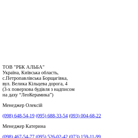
ТОВ "РБК АЛЬБА"
Україна, Київська область,
с.Петропавлівська Борщагівка,
Отримати консультацію
вул. Велика Кільцева дорога, 4
(3-х поверхова будівля з надписом
на даху “ЛеоКерамика”)
Менеджер Олексій
(098) 648-54-19
(095) 688-33-54
(093) 004-68-22
Менеджер Катерина
(098) 467-54-77
(095) 526-02-42
(073) 159-11-99