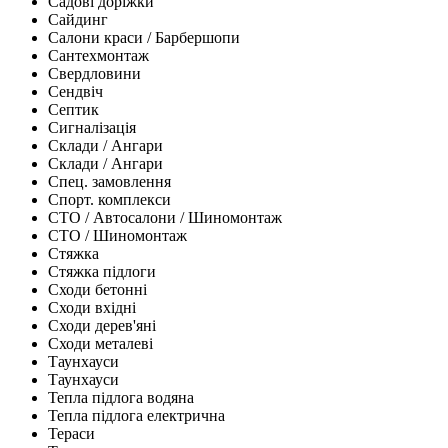
Садові доріжки
Сайдинг
Салони краси / Барбершопи
Сантехмонтаж
Свердловини
Сендвіч
Септик
Сигналізація
Склади / Ангари
Склади / Ангари
Спец. замовлення
Спорт. комплекси
СТО / Автосалони / Шиномонтаж
СТО / Шиномонтаж
Стяжка
Стяжка підлоги
Сходи бетонні
Сходи вхідні
Сходи дерев'яні
Сходи металеві
Таунхауси
Таунхауси
Тепла підлога водяна
Тепла підлога електрична
Тераси