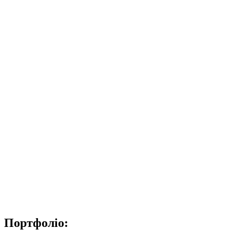
UA
EN
RU
Меню
Закрити
Портфоліо: