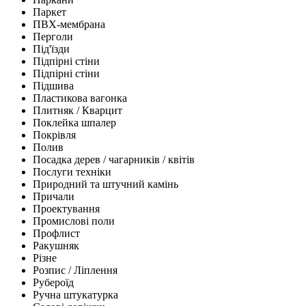
Паркет
ПВХ-мембрана
Перголи
Під'їзди
Підпірні стіни
Підпірні стіни
Підшива
Пластикова вагонка
Плитняк / Кварцит
Поклейка шпалер
Покрівля
Полив
Посадка дерев / чагарників / квітів
Послуги техніки
Природний та штучний камінь
Причали
Проектування
Промислові поли
Профлист
Ракушняк
Різне
Розпис / Ліплення
Рубероїд
Ручна штукатурка