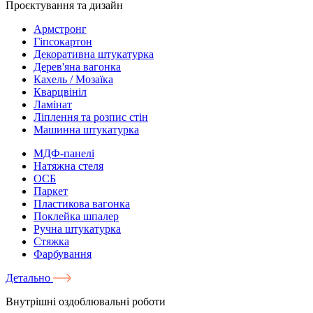
Проєктування та дизайн
Армстронг
Гіпсокартон
Декоративна штукатурка
Дерев'яна вагонка
Кахель / Мозаїка
Кварцвініл
Ламінат
Ліплення та розпис стін
Машинна штукатурка
МДФ-панелі
Натяжна стеля
ОСБ
Паркет
Пластикова вагонка
Поклейка шпалер
Ручна штукатурка
Стяжка
Фарбування
Детально
Внутрішні оздоблювальні роботи