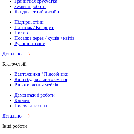
Гранитная брусчатка
Земляні роботи
Ландшафтний дизайн
Підпірні стіни
Плитняк / Кварцит
Полив
Посадка дерев / кущів / квітів
Рулонні газони
Детально
Благоустрій
Вантажники / Підсобники
Вивіз будівельного сміття
Виготовлення меблів
Демонтажні роботи
Клінінг
Послуги техніки
Детально
Інші роботи