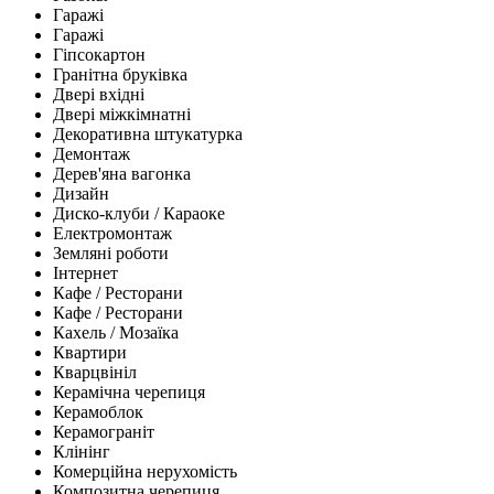
Гаражі
Гаражі
Гіпсокартон
Гранітна бруківка
Двері вхідні
Двері міжкімнатні
Декоративна штукатурка
Демонтаж
Дерев'яна вагонка
Дизайн
Диско-клуби / Караоке
Електромонтаж
Земляні роботи
Інтернет
Кафе / Ресторани
Кафе / Ресторани
Кахель / Мозаїка
Квартири
Кварцвініл
Керамічна черепиця
Керамоблок
Керамограніт
Клінінг
Комерційна нерухомість
Композитна черепиця