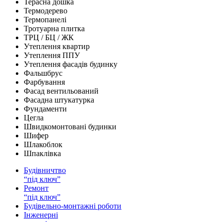
Терасна дошка
Термодерево
Термопанелі
Тротуарна плитка
ТРЦ / БЦ / ЖК
Утеплення квартир
Утеплення ППУ
Утеплення фасадів будинку
Фальшбрус
Фарбування
Фасад вентильований
Фасадна штукатурка
Фундаменти
Цегла
Швидкомонтовані будинки
Шифер
Шлакоблок
Шпаклівка
Будівничтво
“під ключ”
Ремонт
“під ключ”
Будівельно-монтажні роботи
Інженерні