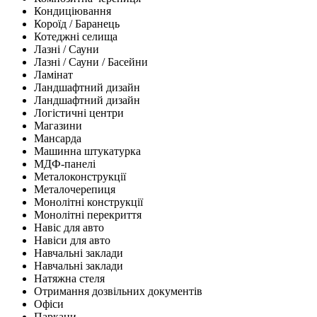
Кондиціювання
Короїд / Баранець
Котеджні селища
Лазні / Сауни
Лазні / Сауни / Басейни
Ламінат
Ландшафтний дизайн
Ландшафтний дизайн
Логістичні центри
Магазини
Мансарда
Машинна штукатурка
МДФ-панелі
Металоконструкції
Металочерепиця
Монолітні конструкції
Монолітні перекриття
Навіс для авто
Навіси для авто
Навчальні заклади
Навчальні заклади
Натяжна стеля
Отримання дозвільних документів
Офіси
Паркани