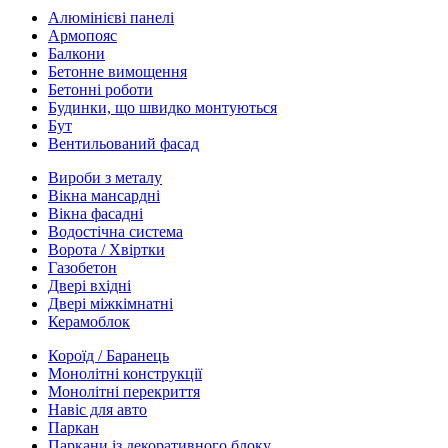
Алюмінієві панелі
Армопояс
Балкони
Бетонне вимощення
Бетонні роботи
Будинки, що швидко монтуються
Бут
Вентильований фасад
Вироби з металу
Вікна мансардні
Вікна фасадні
Водостічна система
Ворота / Хвіртки
Газобетон
Двері вхідні
Двері міжкімнатні
Керамоблок
Короїд / Баранець
Монолітні конструкції
Монолітні перекриття
Навіс для авто
Паркан
Паркани із декоративного блоку