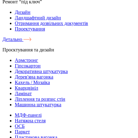
Ремонт “під ключ”
Дизайн
Ландшафтний дизайн
Отримання дозвільних документів
Проектування
Детально
Проєктування та дизайн
Армстронг
Гіпсокартон
Декоративна штукатурка
Дерев'яна вагонка
Кахель / Мозаїка
Кварцвініл
Ламінат
Ліплення та розпис стін
Машинна штукатурка
МДФ-панелі
Натяжна стеля
ОСБ
Паркет
Пластикова вагонка