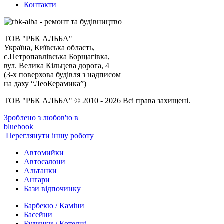
Контакти
ТОВ "РБК АЛЬБА"
Україна, Київська область,
с.Петропавлівська Борщагівка,
вул. Велика Кільцева дорога, 4
(3-х поверхова будівля з надписом
на даху “ЛеоКерамика”)
ТОВ "РБК АЛЬБА" © 2010 - 2026 Всі права захищені.
Зроблено з любов'ю в
bluebook
Переглянути іншу роботу
Автомийки
Автосалони
Альтанки
Ангари
Бази відпочинку
Барбекю / Каміни
Басейни
Будинки / Котеджі