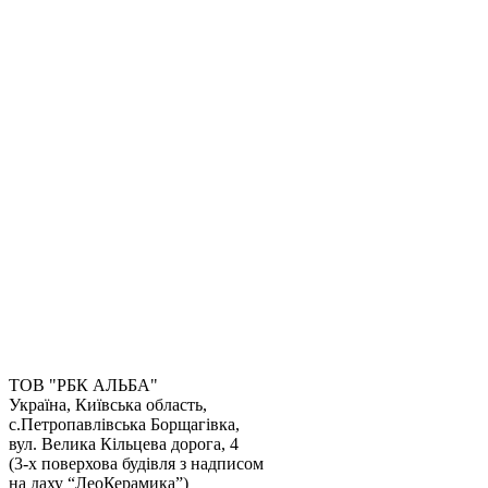
ТОВ "РБК АЛЬБА"
Україна, Київська область,
с.Петропавлівська Борщагівка,
Отримати консультацію
вул. Велика Кільцева дорога, 4
(3-х поверхова будівля з надписом
на даху “ЛеоКерамика”)