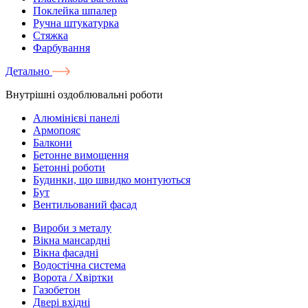
Поклейка шпалер
Ручна штукатурка
Стяжка
Фарбування
Детально
Внутрішні оздоблювальні роботи
Алюмінієві панелі
Армопояс
Балкони
Бетонне вимощення
Бетонні роботи
Будинки, що швидко монтуються
Бут
Вентильований фасад
Вироби з металу
Вікна мансардні
Вікна фасадні
Водостічна система
Ворота / Хвіртки
Газобетон
Двері вхідні