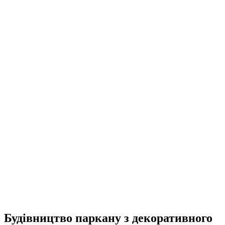
UA
EN
RU
Меню
Закрити
Будівництво паркану з декоративного