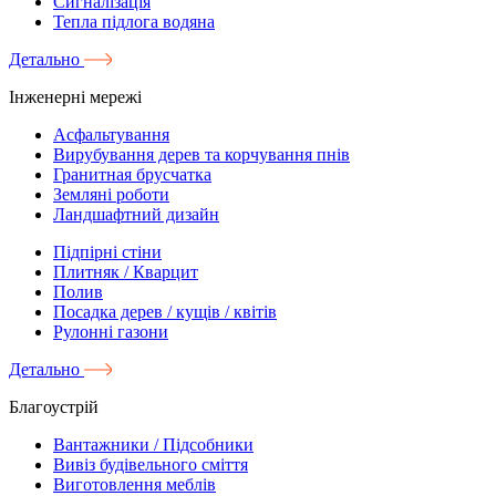
Сигналізація
Тепла підлога водяна
Детально
Інженерні мережі
Асфальтування
Вирубування дерев та корчування пнів
Гранитная брусчатка
Земляні роботи
Ландшафтний дизайн
Підпірні стіни
Плитняк / Кварцит
Полив
Посадка дерев / кущів / квітів
Рулонні газони
Детально
Благоустрій
Вантажники / Підсобники
Вивіз будівельного сміття
Виготовлення меблів