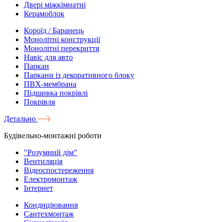
Двері міжкімнатні
Керамоблок
Короїд / Баранець
Монолітні конструкції
Монолітні перекриття
Навіс для авто
Паркан
Паркани із декоративного блоку
ПВХ-мембрана
Підшивка покрівлі
Покрівля
Детально
Будівельно-монтажні роботи
"Розумний дім"
Вентиляція
Відеоспостереження
Електромонтаж
Інтернет
Кондиціювання
Сантехмонтаж