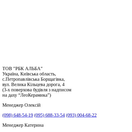
ТОВ "РБК АЛЬБА"
Україна, Київська область,
с.Петропавлівська Борщагівка,
Отримати консультацію
вул. Велика Кільцева дорога, 4
(3-х поверхова будівля з надписом
на даху “ЛеоКерамика”)
Менеджер Олексій
(098) 648-54-19
(095) 688-33-54
(093) 004-68-22
Менеджер Катерина