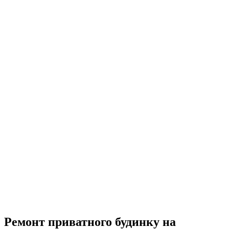
UA
EN
RU
Меню
Закрити
Ремонт приватного будинку на