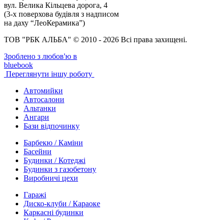
вул. Велика Кільцева дорога, 4
(3-х поверхова будівля з надписом
на даху “ЛеоКерамика”)
ТОВ "РБК АЛЬБА" © 2010 - 2026 Всі права захищені.
Зроблено з любов'ю в
bluebook
Переглянути іншу роботу
Автомийки
Автосалони
Альтанки
Ангари
Бази відпочинку
Барбекю / Каміни
Басейни
Будинки / Котеджі
Будинки з газобетону
Виробничі цехи
Гаражі
Диско-клуби / Караоке
Каркасні будинки