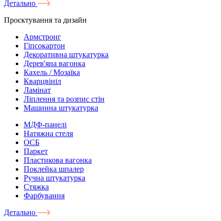
Детально
Проєктування та дизайн
Армстронг
Гіпсокартон
Декоративна штукатурка
Дерев'яна вагонка
Кахель / Мозаїка
Кварцвініл
Ламінат
Ліплення та розпис стін
Машинна штукатурка
МДФ-панелі
Натяжна стеля
ОСБ
Паркет
Пластикова вагонка
Поклейка шпалер
Ручна штукатурка
Стяжка
Фарбування
Детально