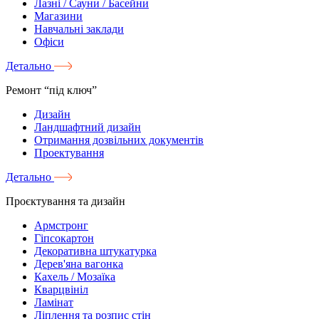
Лазні / Сауни / Басейни
Магазини
Навчальні заклади
Офіси
Детально
Ремонт “під ключ”
Дизайн
Ландшафтний дизайн
Отримання дозвільних документів
Проектування
Детально
Проєктування та дизайн
Армстронг
Гіпсокартон
Декоративна штукатурка
Дерев'яна вагонка
Кахель / Мозаїка
Кварцвініл
Ламінат
Ліплення та розпис стін