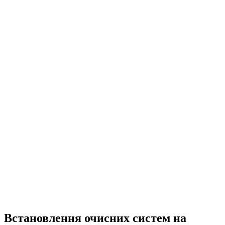
UA
EN
RU
Меню
Закрити
Встановлення очисних систем на