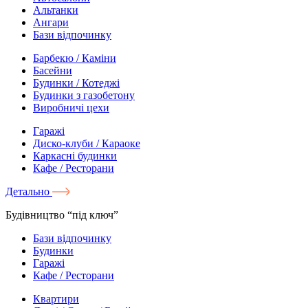
Альтанки
Ангари
Бази відпочинку
Барбекю / Каміни
Басейни
Будинки / Котеджі
Будинки з газобетону
Виробничі цехи
Гаражі
Диско-клуби / Караоке
Каркасні будинки
Кафе / Ресторани
Детально
Будівництво “під ключ”
Бази відпочинку
Будинки
Гаражі
Кафе / Ресторани
Квартири