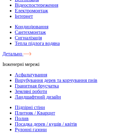
Відеоспостереження
Електромонтаж
Інтернет
Кондиціювання
Сантехмонтаж
Сигналізація
Тепла підлога водяна
Детально
Інженерні мережі
Асфальтування
Вирубування дерев та корчування пнів
Гранитная брусчатка
Земляні роботи
Ландшафтний дизайн
Підпірні стіни
Плитняк / Кварцит
Полив
Посадка дерев / кущів / квітів
Рулонні газони