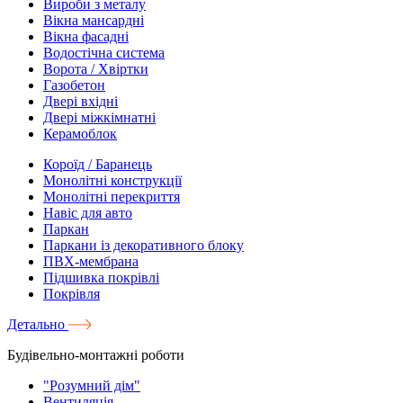
Вироби з металу
Вікна мансардні
Вікна фасадні
Водостічна система
Ворота / Хвіртки
Газобетон
Двері вхідні
Двері міжкімнатні
Керамоблок
Короїд / Баранець
Монолітні конструкції
Монолітні перекриття
Навіс для авто
Паркан
Паркани із декоративного блоку
ПВХ-мембрана
Підшивка покрівлі
Покрівля
Детально
Будівельно-монтажні роботи
"Розумний дім"
Вентиляція