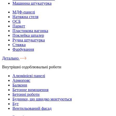
Машинна штукатурка
МДФ-панелі
Натяжна стеля
ОСБ
Паркет
Пластикова вагонка
Поклейка шпалер
Ручна штукатурка
Стяжка
Фарбування
Детально
Внутрішні оздоблювальні роботи
Алюмінієві панелі
Армопояс
Балкони
Бетонне вимощення
Бетонні роботи
Будинки, що швидко монтуються
Бут
Вентильований фасад