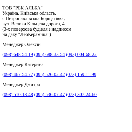
ТОВ "РБК АЛЬБА"
Україна, Київська область,
с.Петропавлівська Борщагівка,
Отримати консультацію
вул. Велика Кільцева дорога, 4
(3-х поверхова будівля з надписом
на даху “ЛеоКерамика”)
Менеджер Олексій
(098) 648-54-19
(095) 688-33-54
(093) 004-68-22
Менеджер Катерина
(098) 467-54-77
(095) 526-02-42
(073) 159-11-99
Менеджер Дмитро
(098) 510-18-48
(095) 536-07-47
(073) 307-24-60