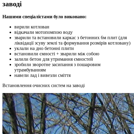
заводі
Нашими спеціалістами було виконано:
вирили котлован
відкачали мотопомпою воду
зварили та встановили каркас з бетонних 6м плит (для
ліквідації зсуву землі та формування розмірів котловану)
уклали на дно бетонні плити
встановили ємності + зварили між собою
залили бетон для утримання ємностей
зробили зворотне засипання з пошаровим
утрамбуванням
навели лад і вивезли сміття
Встановлення очисних систем на заводі