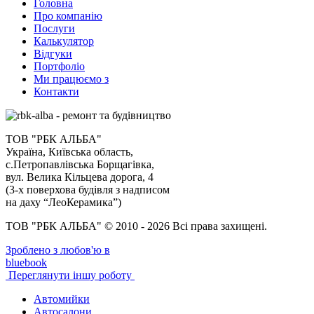
Головна
Про компанію
Послуги
Калькулятор
Відгуки
Портфоліо
Ми працюємо з
Контакти
ТОВ "РБК АЛЬБА"
Україна, Київська область,
с.Петропавлівська Борщагівка,
вул. Велика Кільцева дорога, 4
(3-х поверхова будівля з надписом
на даху “ЛеоКерамика”)
ТОВ "РБК АЛЬБА" © 2010 - 2026 Всі права захищені.
Зроблено з любов'ю в
bluebook
Переглянути іншу роботу
Автомийки
Автосалони