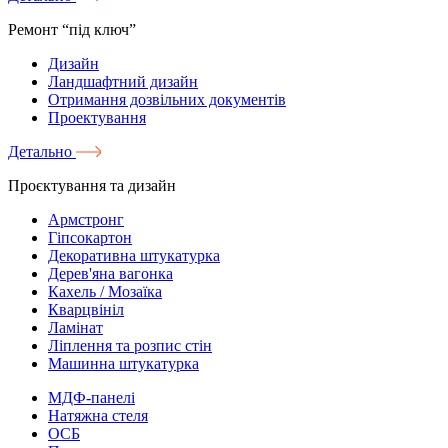
Ремонт “під ключ”
Дизайн
Ландшафтний дизайн
Отримання дозвільних документів
Проектування
Детально
Проєктування та дизайн
Армстронг
Гіпсокартон
Декоративна штукатурка
Дерев'яна вагонка
Кахель / Мозаїка
Кварцвініл
Ламінат
Ліплення та розпис стін
Машинна штукатурка
МДФ-панелі
Натяжна стеля
ОСБ