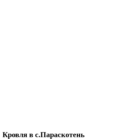
UA
EN
RU
Меню
Закрити
Кровля в с.Параскотень