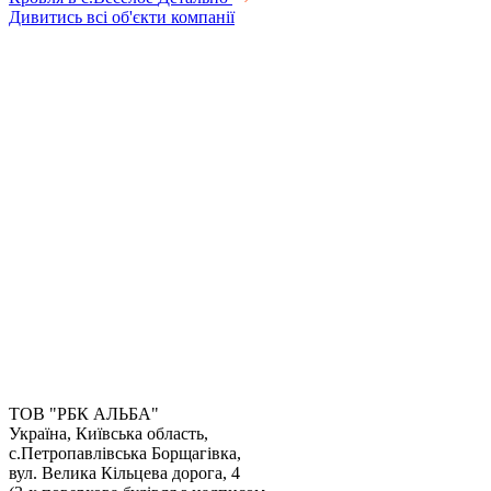
Дивитись всі об'єкти компанії
ТОВ "РБК АЛЬБА"
Україна, Київська область,
с.Петропавлівська Борщагівка,
Отримати консультацію
вул. Велика Кільцева дорога, 4