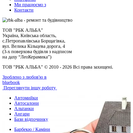
Ми працюємо з
Контакти
ТОВ "РБК АЛЬБА"
Україна, Київська область,
с.Петропавлівська Борщагівка,
вул. Велика Кільцева дорога, 4
(3-х поверхова будівля з надписом
на даху “ЛеоКерамика”)
ТОВ "РБК АЛЬБА" © 2010 - 2026 Всі права захищені.
Зроблено з любов'ю в
bluebook
Переглянути іншу роботу
Автомийки
Автосалони
Альтанки
Ангари
Бази відпочинку
Барбекю / Каміни