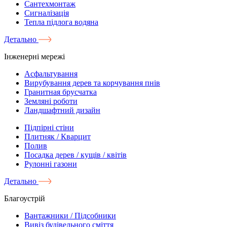
Сантехмонтаж
Сигналізація
Тепла підлога водяна
Детально
Інженерні мережі
Асфальтування
Вирубування дерев та корчування пнів
Гранитная брусчатка
Земляні роботи
Ландшафтний дизайн
Підпірні стіни
Плитняк / Кварцит
Полив
Посадка дерев / кущів / квітів
Рулонні газони
Детально
Благоустрій
Вантажники / Підсобники
Вивіз будівельного сміття