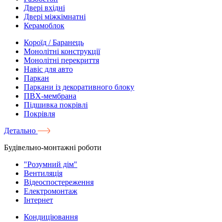
Двері вхідні
Двері міжкімнатні
Керамоблок
Короїд / Баранець
Монолітні конструкції
Монолітні перекриття
Навіс для авто
Паркан
Паркани із декоративного блоку
ПВХ-мембрана
Підшивка покрівлі
Покрівля
Детально
Будівельно-монтажні роботи
"Розумний дім"
Вентиляція
Відеоспостереження
Електромонтаж
Інтернет
Кондиціювання