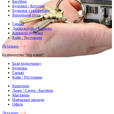
Басейни
Будинки / Котеджі
Будинки з газобетону
Виробничі цехи
Гаражі
Диско-клуби / Караоке
Каркасні будинки
Кафе / Ресторани
Детально
Будівництво “під ключ”
Бази відпочинку
Будинки
Гаражі
Кафе / Ресторани
Квартири
Лазні / Сауни / Басейни
Магазини
Навчальні заклади
Офіси
Детально