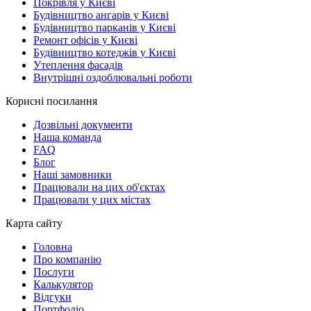
Покрівля у Києві
Будівництво ангарів у Києві
Будівництво парканів у Києві
Ремонт офісів у Києві
Будівництво котеджів у Києві
Утеплення фасадів
Внутрішні оздоблювальні роботи
Корисні посилання
Дозвільні документи
Наша команда
FAQ
Блог
Наші замовники
Працювали на цих об'єктах
Працювали у цих містах
Карта сайту
Головна
Про компанію
Послуги
Калькулятор
Відгуки
Портфоліо