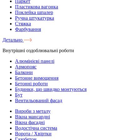
Паркет
Пластикова вагонка
Поклейка шпалер
Ручна штукатурка
Стяжка
Фарбування
Детально
Внутрішні оздоблювальні роботи
Алюмінієві панелі
Армопояс
Балкони
Бетонне вимощення
Бетонні роботи
Будинки, що швидко монтуються
Бут
Вентильований фасад
Вироби з металу
Вікна мансардні
Вікна фасадні
Водостічна система
Ворота / Хвіртки
Газобетон