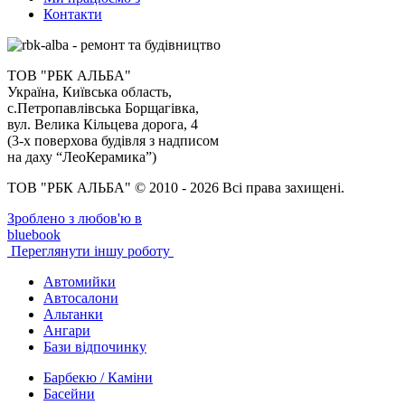
Контакти
ТОВ "РБК АЛЬБА"
Україна, Київська область,
с.Петропавлівська Борщагівка,
вул. Велика Кільцева дорога, 4
(3-х поверхова будівля з надписом
на даху “ЛеоКерамика”)
ТОВ "РБК АЛЬБА" © 2010 - 2026 Всі права захищені.
Зроблено з любов'ю в
bluebook
Переглянути іншу роботу
Автомийки
Автосалони
Альтанки
Ангари
Бази відпочинку
Барбекю / Каміни
Басейни