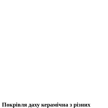
UA
EN
RU
Меню
Закрити
Покрівля даху керамічна з різних