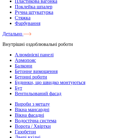
Пластикова вагонка
Поклейка шпалер
Ручна штукатурка
Стяжка
Фарбування
Детально
Внутрішні оздоблювальні роботи
Алюмінієві панелі
Армопояс
Балкони
Бетонне вимощення
Бетонні роботи
Будинки, що швидко монтуються
Бут
Вентильований фасад
Вироби з металу
Вікна мансардні
Вікна фасадні
Водостічна система
Ворота / Хвіртки
Газобетон
Двері вхідні