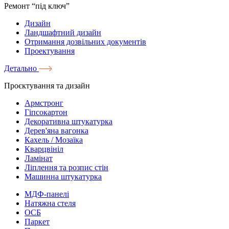
Ремонт “під ключ”
Дизайн
Ландшафтний дизайн
Отримання дозвільних документів
Проектування
Детально
Проєктування та дизайн
Армстронг
Гіпсокартон
Декоративна штукатурка
Дерев'яна вагонка
Кахель / Мозаїка
Кварцвініл
Ламінат
Ліплення та розпис стін
Машинна штукатурка
МДФ-панелі
Натяжна стеля
ОСБ
Паркет