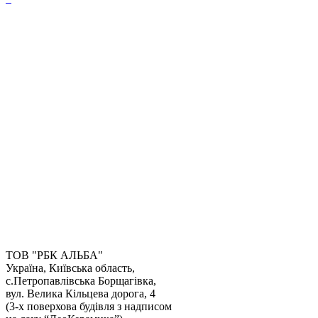
ТОВ "РБК АЛЬБА"
Україна, Київська область,
с.Петропавлівська Борщагівка,
Отримати консультацію
вул. Велика Кільцева дорога, 4
(3-х поверхова будівля з надписом