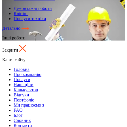
Демонтажні роботи
Клінінг
Послуги техніки
Детально
Інші роботи
Закрити
Карта сайту
Головна
Про компанію
Послуги
Наші ціни
Калькулятор
Відгуки
Портфоліо
Ми працюємо з
FAQ
Блог
Словник
Контакти