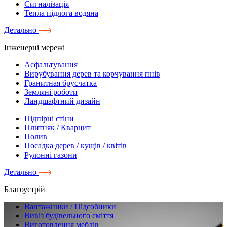
Сигналізація
Тепла підлога водяна
Детально
Інженерні мережі
Асфальтування
Вирубування дерев та корчування пнів
Гранитная брусчатка
Земляні роботи
Ландшафтний дизайн
Підпірні стіни
Плитняк / Кварцит
Полив
Посадка дерев / кущів / квітів
Рулонні газони
Детально
Благоустрій
Вантажники / Підсобники
Вивіз будівельного сміття
Виготовлення меблів