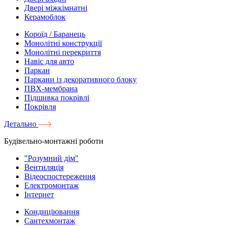
Двері міжкімнатні
Керамоблок
Короїд / Баранець
Монолітні конструкції
Монолітні перекриття
Навіс для авто
Паркан
Паркани із декоративного блоку
ПВХ-мембрана
Підшивка покрівлі
Покрівля
Детально
Будівельно-монтажні роботи
"Розумний дім"
Вентиляція
Відеоспостереження
Електромонтаж
Інтернет
Кондиціювання
Сантехмонтаж