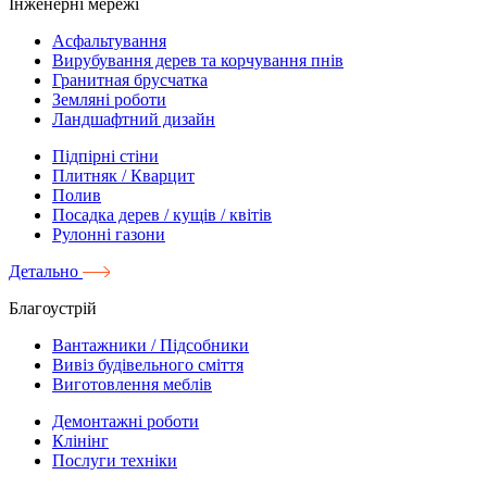
Інженерні мережі
Асфальтування
Вирубування дерев та корчування пнів
Гранитная брусчатка
Земляні роботи
Ландшафтний дизайн
Підпірні стіни
Плитняк / Кварцит
Полив
Посадка дерев / кущів / квітів
Рулонні газони
Детально
Благоустрій
Вантажники / Підсобники
Вивіз будівельного сміття
Виготовлення меблів
Демонтажні роботи
Клінінг
Послуги техніки