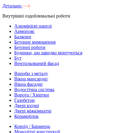
Детально
Внутрішні оздоблювальні роботи
Алюмінієві панелі
Армопояс
Балкони
Бетонне вимощення
Бетонні роботи
Будинки, що швидко монтуються
Бут
Вентильований фасад
Вироби з металу
Вікна мансардні
Вікна фасадні
Водостічна система
Ворота / Хвіртки
Газобетон
Двері вхідні
Двері міжкімнатні
Керамоблок
Короїд / Баранець
Монолітні конструкції