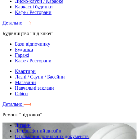
Диско-клуби / Караоке
Каркасні будинки
Кафе / Ресторани
Детально
Будівництво “під ключ”
Бази відпочинку
Будинки
Гаражі
Кафе / Ресторани
Квартири
Лазні / Сауни / Басейни
Магазини
Навчальні заклади
Офіси
Детально
Ремонт “під ключ”
Дизайн
Ландшафтний дизайн
Отримання дозвільних документів