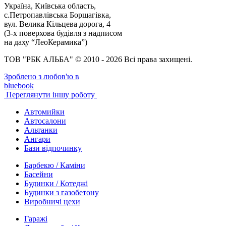
Україна, Київська область,
с.Петропавлівська Борщагівка,
вул. Велика Кільцева дорога, 4
(3-х поверхова будівля з надписом
на даху “ЛеоКерамика”)
ТОВ "РБК АЛЬБА" © 2010 - 2026 Всі права захищені.
Зроблено з любов'ю в
bluebook
Переглянути іншу роботу
Автомийки
Автосалони
Альтанки
Ангари
Бази відпочинку
Барбекю / Каміни
Басейни
Будинки / Котеджі
Будинки з газобетону
Виробничі цехи
Гаражі