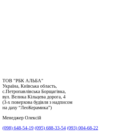
ТОВ "РБК АЛЬБА"
Україна, Київська область,
с.Петропавлівська Борщагівка,
Отримати консультацію
вул. Велика Кільцева дорога, 4
(3-х поверхова будівля з надписом
на даху “ЛеоКерамика”)
Менеджер Олексій
(098) 648-54-19
(095) 688-33-54
(093) 004-68-22