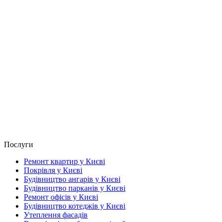
Послуги
Ремонт квартир у Києві
Покрівля у Києві
Будівництво ангарів у Києві
Будівництво парканів у Києві
Ремонт офісів у Києві
Будівництво котеджів у Києві
Утеплення фасадів