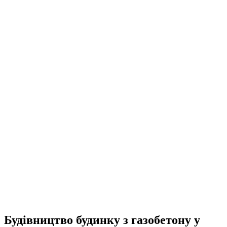
UA
EN
RU
Меню
Закрити
Будівництво будинку з газобетону у