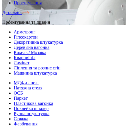
Проектування
Детально
Проєктування та дизайн
Армстронг
Гіпсокартон
Декоративна штукатурка
Дерев'яна вагонка
Кахель / Мозаїка
Кварцвініл
Ламінат
Ліплення та розпис стін
Машинна штукатурка
МДФ-панелі
Натяжна стеля
ОСБ
Паркет
Пластикова вагонка
Поклейка шпалер
Ручна штукатурка
Стяжка
Фарбування